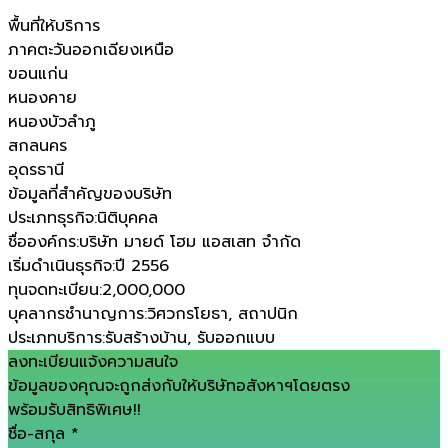
พื้นที่ให้บริการ
ภาคตะวันออกเฉียงเหนือ
ขอนแก่น
หนองคาย
หนองบัวลำภู
สกลนคร
อุดรธานี
ข้อมูลที่สำคัญของบริษัท
ประเภทธุรกิจ
:
นิติบุคคล
ชื่อองค์กร
:
บริษัท มายด์ โฮม แอสเสท จำกัด
เริ่มดำเนินธุรกิจ
:
ปี 2556
ทุนจดทะเบียน
:
2,000,000
บุคลากรชำนาญการ
:
วิศวกรโยธา, สถาปนิก
ประเภทบริการ
:
รับสร้างบ้าน, รับออกแบบ
ลงทะเบียนแจ้งความสนใจ
ข้อมูลของคุณจะถูกส่งกับให้บริษัทอสังหาฯโดยตรง
พร้อมรับสิทธิพิเศษ!!
ชื่อ-สกุล
*