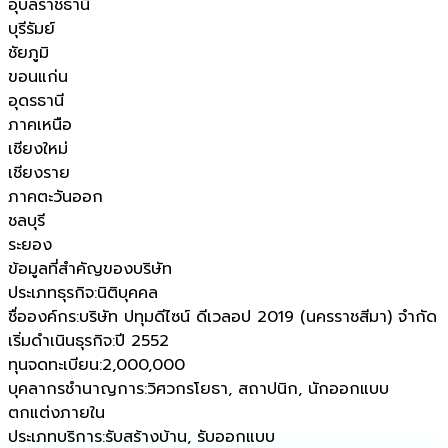
อุบลราชธานี
บุรีรัมย์
ชัยภูมิ
ขอนแก่น
อุดรธานี
ภาคเหนือ
เชียงใหม่
เชียงราย
ภาคตะวันออก
ชลบุรี
ระยอง
ข้อมูลที่สำคัญของบริษัท
ประเภทธุรกิจ
:
นิติบุคคล
ชื่อองค์กร
:
บริษัท ปทุมดีไซน์ ดีเวลอป 2019 (นครราชสีมา) จำกัด
เริ่มดำเนินธุรกิจ
:
ปี 2552
ทุนจดทะเบียน
:
2,000,000
บุคลากรชำนาญการ
:
วิศวกรโยธา, สถาปนิก, นักออกแบบ
ตกแต่งภายใน
ประเภทบริการ
:
รับสร้างบ้าน, รับออกแบบ