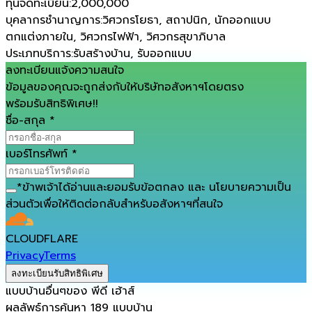
ทุนจดทะเบียน
:
2,000,000
บุคลากรชำนาญการ
:
วิศวกรโยธา, สถาปนิก, นักออกแบบ
ตกแต่งภายใน, วิศวกรไฟฟ้า, วิศวกรสุขาภิบาล
ประเภทบริการ
:
รับสร้างบ้าน, รับออกแบบ
ลงทะเบียนแจ้งความสนใจ
ข้อมูลของคุณจะถูกส่งกับให้บริษัทอสังหาฯโดยตรง
พร้อมรับสิทธิพิเศษ!!
ชื่อ-สกุล
*
เบอร์โทรศัพท์
*
*
ข้าพเจ้าได้อ่านและยอมรับ
ข้อตกลง
และ
นโยบายความเป็น
ส่วนตัว
เพื่อให้ติดต่อกลับสำหรับอสังหาฯที่สนใจ
CLOUDFLARE
Privacy
Terms
ลงทะเบียนรับสิทธิพิเศษ
แบบบ้านอื่นๆของ
พีดี เฮ้าส์
ผลลัพธ์การค้นหา
189
แบบบ้าน