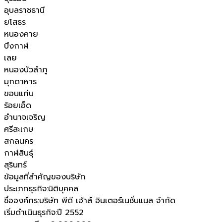
อุบลราชธานี
ยโสธร
หนองคาย
บึงกาฬ
เลย
หนองบัวลำภู
มุกดาหาร
ขอนแก่น
ร้อยเอ็ด
อำนาจเจริญ
ศรีสะเกษ
สกลนคร
กาฬสินธุ์
สุรินทร์
ข้อมูลที่สำคัญของบริษัท
ประเภทธุรกิจ
:
นิติบุคคล
ชื่อองค์กร
:
บริษัท พีดี เฮ้าส์ อินเตอร์เนชั่นแนล จำกัด
เริ่มดำเนินธุรกิจ
:
ปี 2552