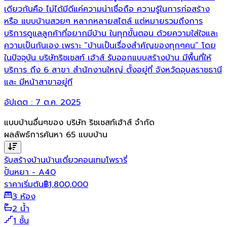
เดียวกันคือ ไม่ได้มีดีแค่ความน่าเชื่อถือ ความรู้ในการก่อสร้าง
หรือ แบบบ้านสวยๆ หลากหลายสไตล์ แต่หมายรวมถึงการ
บริการดูแลลูกค้าที่อยากมีบ้าน ในทุกขั้นตอน ด้วยความใส่ใจและ
ความเป็นกันเอง เพราะ “บ้านเป็นเรื่องสำคัญของทุกๆคน” โดย
ในปัจจุบัน บริษัทริชเชสท์ เฮ้าส์ รับออกแบบสร้างบ้าน มีพื้นที่ให้
บริการ ถึง 6 สาขา สำนักงานใหญ่ ตั้งอยู่ที่ จังหวัดอุบลราชธานี
และ มีหน้าสาขาอยู่ที
อัปเดต :
7 ต.ค. 2025
แบบบ้านอื่นๆของ
บริษัท ริชเชสท์เฮ้าส์ จำกัด
ผลลัพธ์การค้นหา
65
แบบบ้าน
รับสร้างบ้าน
บ้านเดี่ยว
คอนเทมโพรารี่
ปั้นหยา - A40
ราคาเริ่มต้น
฿
1,800,000
3 ห้อง
2 น้ำ
1 ชั้น