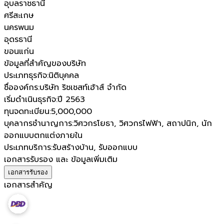
อุบลราชธานี
ศรีสะเกษ
นครพนม
อุดรธานี
ขอนแก่น
ข้อมูลที่สำคัญของบริษัท
ประเภทธุรกิจ
:
นิติบุคคล
ชื่อองค์กร
:
บริษัท ริชเชสท์เฮ้าส์ จำกัด
เริ่มดำเนินธุรกิจ
:
ปี 2563
ทุนจดทะเบียน
:
5,000,000
บุคลากรชำนาญการ
:
วิศวกรโยธา, วิศวกรไฟฟ้า, สถาปนิก, นัก
ออกแบบตกแต่งภายใน
ประเภทบริการ
:
รับสร้างบ้าน, รับออกแบบ
เอกสารรับรอง และ ข้อมูลเพิ่มเติม
เอกสารรับรอง
เอกสารสำคัญ