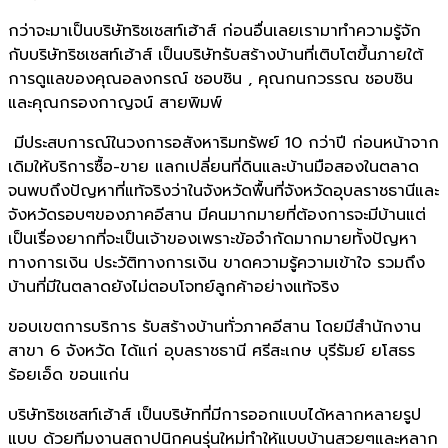
กว่าจะมาเป็นบริษัทริชเชสท์เฮ้าส์ ก่อนอื่นเลยเรามาทำความรู้จัก
กับบริษัทริชเชสท์เฮ้าส์ เป็นบริษัทรับสร้างบ้านที่เติบโตขึ้นภายใต้
การดูแลของคุณอลงกรณ์ ชอบชิน , คุณกนกวรรณ ชอบชิน
และคุณกรองกาญจน์ สายพิมพ์
มีประสบการณ์ในวงการอสังหาริมทรัพย์ 10 กว่าปี ก่อนหน้าจาก
เดิมให้บริการซื้อ-ขาย แลกเปลี่ยนที่ดินและบ้านมือสองในตลาด
จนพบถึงปัญหาที่แท้จริงว่าในจังหวัดพื้นที่จังหวัดอุบลราชธานีและ
จังหวัดรอบๆของภาคอีสาน มีคนมากมายที่ต้องการจะมีบ้านแต่
เป็นเรื่องยากที่จะเป็นเจ้าของเพราะข้อจำกัดมากมายทั้งปัญหา
ทางการเงิน ประวัติทางการเงิน ขาดความรู้ความเข้าใจ รวมถึง
บ้านที่มีในตลาดยังไม่ตอบโจทย์ลูกค้าอย่างแท้จริง
ขอบเขตการบริการ รับสร้างบ้านทั่วภาคอีสาน โดยมีสำนักงาน
สาขา 6 จังหวัด ได้แก่ อุบลราชธานี ศรีสะเกษ บุรีรัมย์ ยโสธร
ร้อยเอ็ด ขอนแก่น
บริษัทริชเชสท์เฮ้าส์ เป็นบริษัทที่มีการออกแบบได้หลากหลายรูป
แบบ ด้วยทีมงานสถาปนิกคนรุ่นใหม่ทำให้แบบบ้านสวยๆและหลาก