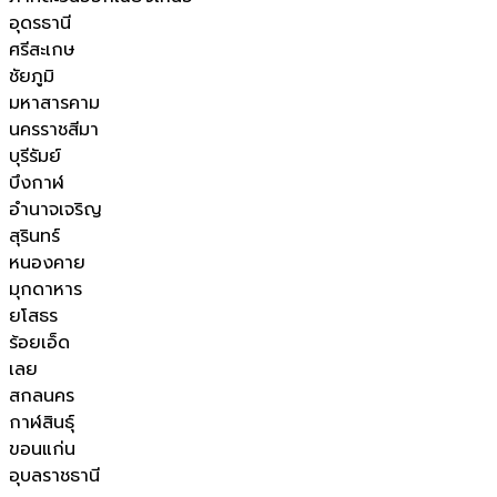
อุดรธานี
ศรีสะเกษ
ชัยภูมิ
มหาสารคาม
นครราชสีมา
บุรีรัมย์
บึงกาฬ
อำนาจเจริญ
สุรินทร์
หนองคาย
มุกดาหาร
ยโสธร
ร้อยเอ็ด
เลย
สกลนคร
กาฬสินธุ์
ขอนแก่น
อุบลราชธานี