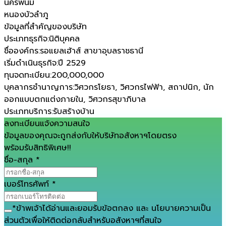
นครพนม
หนองบัวลำภู
ข้อมูลที่สำคัญของบริษัท
ประเภทธุรกิจ
:
นิติบุคคล
ชื่อองค์กร
:
รอแยลเฮ้าส์ สาขาอุบลราชธานี
เริ่มดำเนินธุรกิจ
:
ปี 2529
ทุนจดทะเบียน
:
200,000,000
บุคลากรชำนาญการ
:
วิศวกรโยธา, วิศวกรไฟฟ้า, สถาปนิก, นัก
ออกแบบตกแต่งภายใน, วิศวกรสุขาภิบาล
ประเภทบริการ
:
รับสร้างบ้าน
ลงทะเบียนแจ้งความสนใจ
ข้อมูลของคุณจะถูกส่งกับให้บริษัทอสังหาฯโดยตรง
พร้อมรับสิทธิพิเศษ!!
ชื่อ-สกุล
*
เบอร์โทรศัพท์
*
*
ข้าพเจ้าได้อ่านและยอมรับ
ข้อตกลง
และ
นโยบายความเป็น
ส่วนตัว
เพื่อให้ติดต่อกลับสำหรับอสังหาฯที่สนใจ