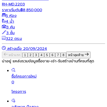
RH-MD.2203
ราคาเริ่มต้น
฿
8,850,000
5 ห้อง
4 น้ำ
3 คัน
3 ชั้น
322 ตร.ม
สร้างเมื่อ 20/09/2024
หน้าแรก
1
2
3
4
5
6
7
8
หน้าสุดท้าย
น่าอยู่ แหล่งรวมข้อมูล
ซื้อขาย-เช่า-รับสร้างบ้านที่ครบที่สุด
ซื้อโครงการใหม่
0
โครงการ
อสังหาฯ มือสอง