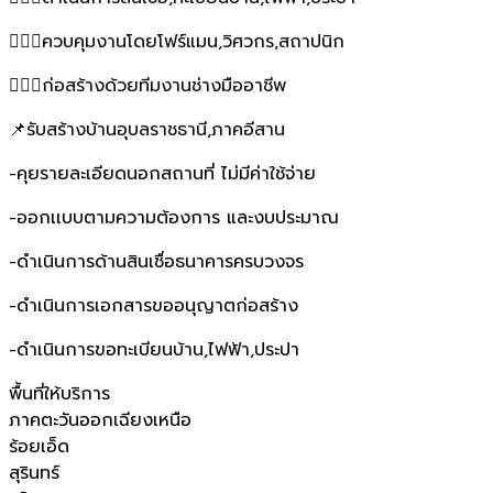
👷🏻‍♂️ควบคุมงานโดยโฟร์แมน,วิศวกร,สถาปนิก
👷🏻‍♂️ก่อสร้างด้วยทีมงานช่างมืออาชีพ
📌รับสร้างบ้านอุบลราชธานี,ภาคอีสาน
-คุยรายละเอียดนอกสถานที่ ไม่มีค่าใช้จ่าย
-ออกเเบบตามความต้องการ และงบประมาณ
-ดำเนินการด้านสินเชื่อธนาคารครบวงจร
-ดำเนินการเอกสารขออนุญาตก่อสร้าง
-ดำเนินการขอทะเบียนบ้าน,ไฟฟ้า,ประปา
พื้นที่ให้บริการ
ภาคตะวันออกเฉียงเหนือ
ร้อยเอ็ด
สุรินทร์