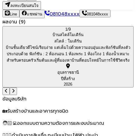
ลงทะเบียนสนใจ
081048xxxx
Line
แชทผ่าน
081048xxxx
ผลงาน
(
9
)
1/
9
บ้านสไตล์โมเดิร์น
สไตล์ :
โมเดิร์น
บ้านชั้นเดียวดีไซน์เรียบง่าย แต่เต็มไปด้วยความอบอุ่นและฟังก์ชันที่ลงตัว
ประกอบด้วย ฟังก์ชัน : 2 ห้องนอน 1 ห้องพระ 1 ห้องโถง 1 ห้องน้ำเหมาะ
สำหรับครอบครัวเริ่มต้นและผู้ที่มองหาบ้านที่ตอบโจทย์ในการใช้ชีวิตจริง
อุบลราชธานี
ปีที่สร้าง
2026
ข้อมูลบริษัท
🏡รับสร้างบ้านและอาคารทุกชนิด
🧑🏻‍💻ออกเเบบตามความต้องการและงบประมาณ
🤵🏻‍♀️ดำเนินการสินเชื่อ,ทะเบียนบ้าน,ไฟ้ฟ้า,ประปา