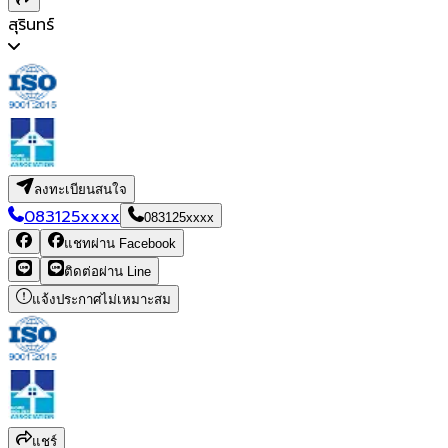
สุรินทร์
ลงทะเบียนสนใจ
083125xxxx
083125xxxx
แชทผ่าน Facebook
ติดต่อผ่าน Line
แจ้งประกาศไม่เหมาะสม
แชร์