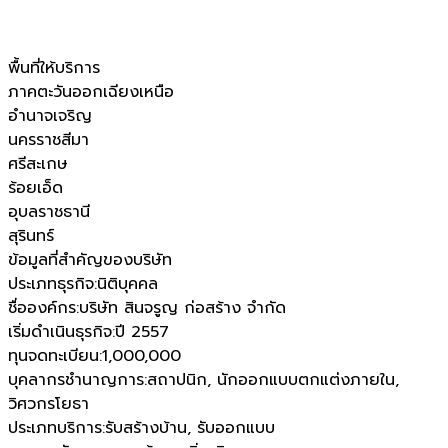
พื้นที่ให้บริการ
ภาคตะวันออกเฉียงเหนือ
อำนาจเจริญ
นครราชสีมา
ศรีสะเกษ
ร้อยเอ็ด
อุบลราชธานี
สุรินทร์
ข้อมูลที่สำคัญของบริษัท
ประเภทธุรกิจ
:
นิติบุคคล
ชื่อองค์กร
:
บริษัท สินจรูญ ก่อสร้าง จำกัด
เริ่มดำเนินธุรกิจ
:
ปี 2557
ทุนจดทะเบียน
:
1,000,000
บุคลากรชำนาญการ
:
สถาปนิก, นักออกแบบตกแต่งภายใน,
วิศวกรโยธา
ประเภทบริการ
:
รับสร้างบ้าน, รับออกแบบ