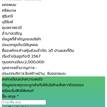
นครพนม
ศรีสะเกษ
สุรินทร์
บุรีรัมย์
อุบลราชธานี
อำนาจเจริญ
ข้อมูลที่สำคัญของบริษัท
ประเภทธุรกิจ
:
นิติบุคคล
ชื่อองค์กร
:
ห้างหุ้นส่วนจำกัด วดี บ้านและที่ดิน
เริ่มดำเนินธุรกิจ
:
ปี 2567
ทุนจดทะเบียน
:
2,000,000
บุคลากรชำนาญการ
:
-
ประเภทบริการ
:
รับสร้างบ้าน, รับออกแบบ
ลงทะเบียนแจ้งความสนใจ
ข้อมูลของคุณจะถูกส่งกับให้บริษัทอสังหาฯโดยตรง
พร้อมรับสิทธิพิเศษ!!
ชื่อ-สกุล
*