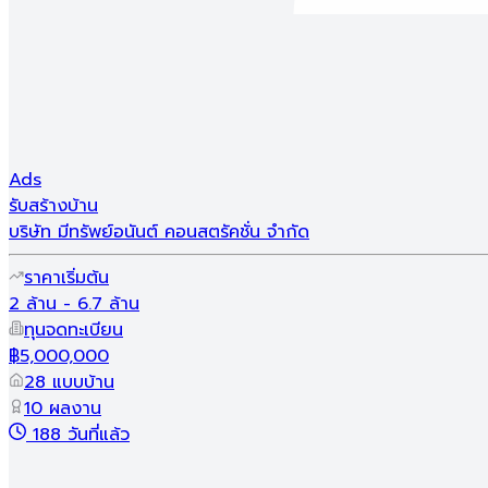
พิษณุโลกน่าอยู่ Home Expo 2026
แคมเปญเริ่มวันที่
26 ส.ค. 26 - 30 ก.ย. 26
บริษัทรับสร้างบ้านที่เข้าร่วมแคมเปญ
Ads
รับสร้างบ้าน
บริษัท มีทรัพย์อนันต์ คอนสตรัคชั่น จํากัด
ราคาเริ่มต้น
2 ล้าน - 6.7 ล้าน
ทุนจดทะเบียน
฿5,000,000
28 แบบบ้าน
10 ผลงาน
188 วันที่แล้ว