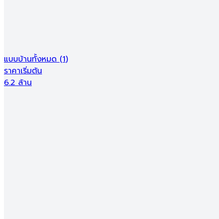
เดอะ บาวน์เดอรี วิล พิษณุโลก - The Boundary Ville Phitsa
บ้านกร่าง
น่าอยู่รีวิว
Ads
แบบบ้านทั้งหมด
(
1
)
ราคาเริ่มต้น
6.2 ล้าน
ราคาเริ่มต้น
6.2 ล้าน
แบบบ้านทั้งหมด (
1
)
แบบบ้าน:
เดอะชาร์มเศรษฐี 3
4
3
2
2
ชั้น