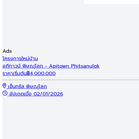
พิษณุโลกน่าอยู่ Home Expo 2026
แคมเปญเริ่มวันที่
26 ส.ค. 26 - 30 ก.ย. 26
โครงการที่เข้าร่วมแคมเปญ
Ads
โครงการใหม่
บ้าน
อภิทาวน์ พิษณุโลก - Apitown Phitsanulok
ราคาเริ่มต้น
฿
4,000,000
เซ็นทรัล พิษณุโลก
อัปเดตเมื่อ 02/01/2026
เข้าชมแคมเปญ
รีวิว