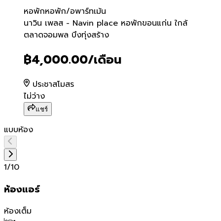
หอพัก
หอพัก/อพาร์ทเม้น
นาวิน เพลส - Navin place 
นาวิน เพลส - Navin place หอพักขอนแก่น ใกล้
ตลาดจอมพล บึงทุ่งสร้าง
฿4,000.00
/เดือน
ประชาสโมสร
ไม่ว่าง
แชร์
แบบห้อง
1
/
10
ห้องแอร์
ห้องเต็ม