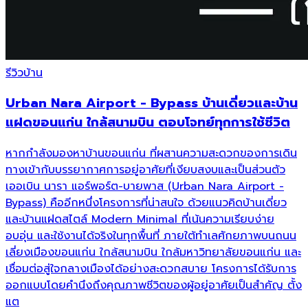
รีวิวบ้าน
Urban Nara Airport - Bypass บ้านเดี่ยวและบ้าน
แฝดขอนแก่น ใกล้สนามบิน ตอบโจทย์ทุกการใช้ชีวิต
หากกำลังมองหาบ้านขอนแก่น ที่ผสานความสะดวกของการเดิน
ทางเข้ากับบรรยากาศการอยู่อาศัยที่เงียบสงบและเป็นส่วนตัว
เออเบิน นารา แอร์พอร์ต-บายพาส (Urban Nara Airport -
Bypass) คืออีกหนึ่งโครงการที่น่าสนใจ ด้วยแนวคิดบ้านเดี่ยว
และบ้านแฝดสไตล์ Modern Minimal ที่เน้นความเรียบง่าย
อบอุ่น และใช้งานได้จริงในทุกพื้นที่ ภายใต้ทำเลศักยภาพบนถนน
เลี่ยงเมืองขอนแก่น ใกล้สนามบิน ใกล้มหาวิทยาลัยขอนแก่น และ
เชื่อมต่อสู่ใจกลางเมืองได้อย่างสะดวกสบาย โครงการได้รับการ
ออกแบบโดยคำนึงถึงคุณภาพชีวิตของผู้อยู่อาศัยเป็นสำคัญ ตั้ง
แต