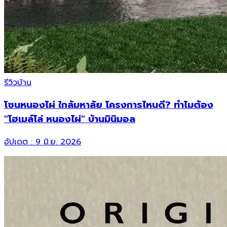
รีวิวบ้าน
โซนหนองไผ่ ใกล้มหาลัย โครงการไหนดี? ทำไมต้อง
"โฮเมล์โล่ หนองไผ่" บ้านมินิมอล
อัปเดต :
9 มิ.ย. 2026