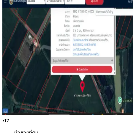
+
17
มือสอง
ที่ดิน