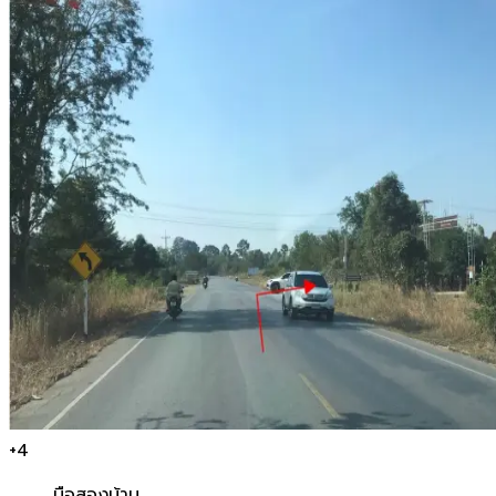
+
4
มือสอง
บ้าน