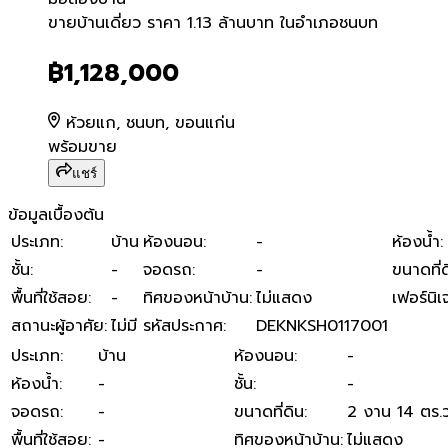
ขายบ้านเดี่ยว ราคา 1.13 ล้
ขายบ้านเดี่ยว ราคา 1.13 ล้านบาท ในอำเภอชนบท
฿1,128,000
ห้วยแก, ชนบท, ขอนแก่น
พร้อมขาย
แชร์
ข้อมูลเบื้องต้น
ประเภท
:
บ้าน
ห้องนอน
:
-
ห้องน้ำ
:
ชั้น
:
-
จอดรถ
:
-
ขนาดที่ด
พื้นที่ใช้สอย
:
-
ทิศของหน้าบ้าน
:
ไม่แสดง
เฟอร์นิเ
สถานะผู้อาศัย
:
ไม่มี
รหัสประกาศ
:
DEKNKSH0117001
ประเภท
:
บ้าน
ห้องนอน
:
-
ห้องน้ำ
:
-
ชั้น
:
-
จอดรถ
:
-
ขนาดที่ดิน
:
2 งาน 14 ตร.ว
พื้นที่ใช้สอย
:
-
ทิศของหน้าบ้าน
:
ไม่แสดง