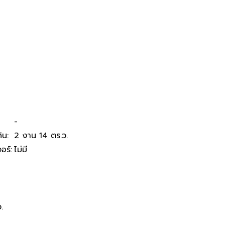
านบาท ในอำเภอชนบท
-
ิน
:
2 งาน 14 ตร.ว.
จอร์
:
ไม่มี
.