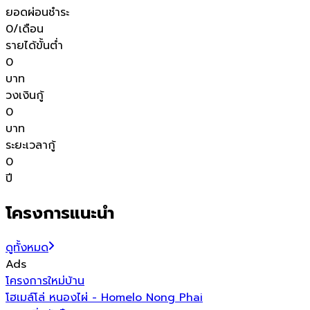
ยอดผ่อนชำระ
0
/เดือน
รายได้ขั้นต่ำ
0
บาท
วงเงินกู้
0
บาท
ระยะเวลากู้
0
ปี
โครงการแนะนำ
ดูทั้งหมด
Ads
โครงการใหม่
บ้าน
โ
โฮเมล์โล่ หนองไผ่ - Homelo Nong Phai
เ