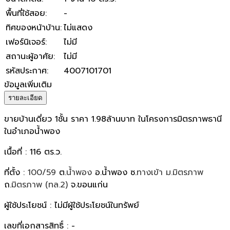
พื้นที่ใช้สอย
:
-
ทิศของหน้าบ้าน
:
ไม่แสดง
เฟอร์นิเจอร์
:
ไม่มี
สถานะผู้อาศัย
:
ไม่มี
รหัสประกาศ
:
4007101701
ข้อมูลเพิ่มเติม
รายละเอียด
ขายบ้านเดี่ยว 1ชั้น ราคา 1.98ล้านบาท ในโครงการมิตรภาพธานี
ในอำเภอน้ำพอง
เนื้อที่ : 116 ตร.ว.
ที่ตั้ง :
100/59
ต.
น้ำพอง
อ.น้ำพอง ซ.
ทางเข้า ม.มิตรภาพ
ถ.
มิตรภาพ (ทล.2)
จ.ขอนแก่น
ผู้ใช้ประโยชน์ : ไม่มีผู้ใช้ประโยชน์ในทรัพย์
เลขที่เอกสารสิทธิ์ : -