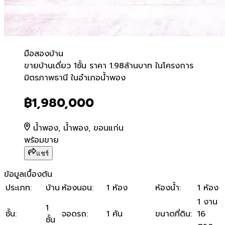
มือสอง
บ้าน
ขายบ้านเดี่ยว 1ชั้น ราคา 1.
ขายบ้านเดี่ยว 1ชั้น ราคา 1.98ล้านบาท ในโครงการ
มิตรภาพธานี ในอำเภอน้ำพอง
฿1,980,000
น้ำพอง, น้ำพอง, ขอนแก่น
พร้อมขาย
แชร์
ข้อมูลเบื้องต้น
ประเภท
:
บ้าน
ห้องนอน
:
1 ห้อง
ห้องน้ำ
:
1 ห้อง
1 งาน
1
ชั้น
:
จอดรถ
:
1 คัน
ขนาดที่ดิน
:
16
ชั้น