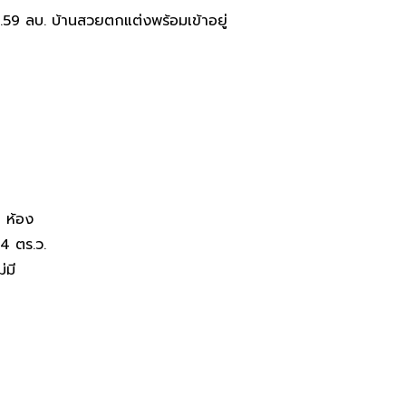
ึงหนองโคตร ราคาเพียง 3.59 ลบ.
9 ลบ. บ้านสวยตกแต่งพร้อมเข้าอยู่
 ห้อง
4 ตร.ว.
ม่มี