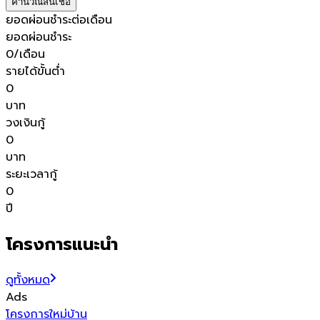
คำนวณสินเชื่อ
ยอดผ่อนชำระต่อเดือน
ยอดผ่อนชำระ
0
/เดือน
รายได้ขั้นต่ำ
0
บาท
วงเงินกู้
0
บาท
ระยะเวลากู้
0
ปี
โครงการแนะนำ
ดูทั้งหมด
Ads
โครงการใหม่
บ้าน
โ