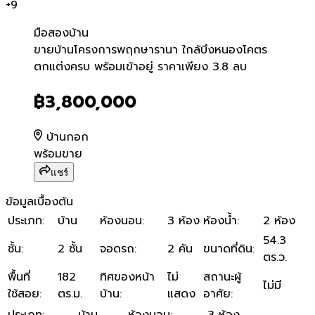
+
9
มือสอง
บ้าน
ขายบ้านโครงการพฤกษารานา ใ
ขายบ้านโครงการพฤกษารานา ใกล้บึงหนองโคตร
ตกแต่งครบ พร้อมเข้าอยู่ ราคาเพียง 3.8 ลบ
฿3,800,000
บ้านกอก
พร้อมขาย
แชร์
ข้อมูลเบื้องต้น
ประเภท
:
บ้าน
ห้องนอน
:
3 ห้อง
ห้องน้ำ
:
2 ห้อง
54.3
ชั้น
:
2 ชั้น
จอดรถ
:
2 คัน
ขนาดที่ดิน
:
ตร.ว.
พื้นที่
182
ทิศของหน้า
ไม่
สถานะผู้
ไม่มี
ใช้สอย
:
ตร.ม.
บ้าน
:
แสดง
อาศัย
:
ประเภท
:
บ้าน
ห้องนอน
:
3 ห้อง