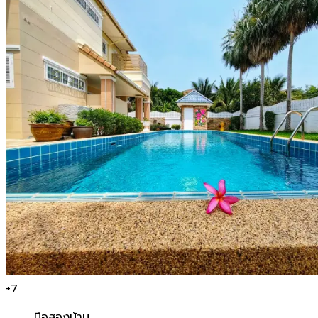
+
7
มือสอง
บ้าน