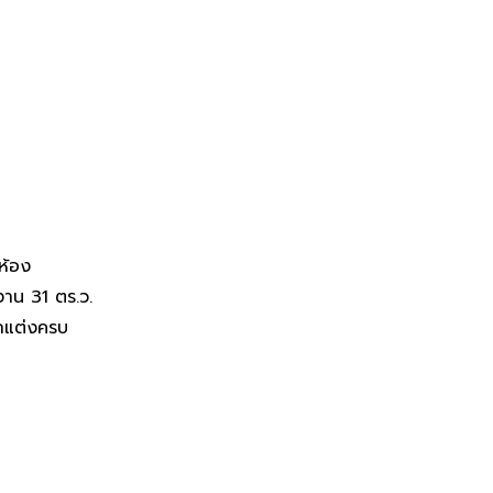
ก่นนคร - warasiri
ห้อง
งาน 31 ตร.ว.
แต่งครบ