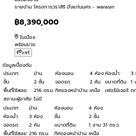
ขายบ้าน โครงการวราสิริ บึงแ
ขายบ้าน โครงการวราสิริ บึงแก่นนคร - warasiri
฿8,390,000
ในเมือง
พร้อมขาย
แชร์
ข้อมูลเบื้องต้น
ประเภท
:
บ้าน
ห้องนอน
:
4 ห้อง
ห้องน้ำ
:
3 
ชั้น
:
2 ชั้น
จอดรถ
:
2 คัน
ขนาดที่ดิน
:
1 
พื้นที่ใช้สอย
:
216 ตร.ม.
ทิศของหน้าบ้าน
:
เหนือ
เฟอร์นิเจอร์
:
ตก
สถานะผู้อาศัย
:
ไม่มี
ประเภท
:
บ้าน
ห้องนอน
:
4 ห้อง
ห้องน้ำ
:
3 ห้อง
ชั้น
:
2 ชั้น
จอดรถ
:
2 คัน
ขนาดที่ดิน
:
1 งาน 31 ตร.ว.
พื้นที่ใช้สอย
:
216 ตร.ม.
ทิศของหน้าบ้าน
:
เหนือ