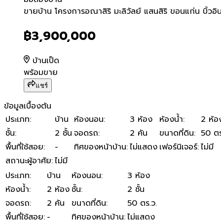
ขายบ้าน โครงการอณาสิริ มะลิว
ขายบ้าน โครงการอณาสิริ มะลิวัลย์ แสนสิริ ขอนแก่น บิ้วอิน
฿3,900,000
บ้านเป็ด
พร้อมขาย
แชร์
ข้อมูลเบื้องต้น
ประเภท
:
บ้าน
ห้องนอน
:
3 ห้อง
ห้องน้ำ
:
2 ห้อ
ชั้น
:
2 ชั้น
จอดรถ
:
2 คัน
ขนาดที่ดิน
:
50 ตร
พื้นที่ใช้สอย
:
-
ทิศของหน้าบ้าน
:
ไม่แสดง
เฟอร์นิเจอร์
:
ไม่มี
สถานะผู้อาศัย
:
ไม่มี
ประเภท
:
บ้าน
ห้องนอน
:
3 ห้อง
ห้องน้ำ
:
2 ห้อง
ชั้น
:
2 ชั้น
จอดรถ
:
2 คัน
ขนาดที่ดิน
:
50 ตร.ว.
พื้นที่ใช้สอย
:
-
ทิศของหน้าบ้าน
:
ไม่แสดง