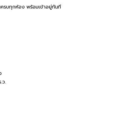
ัลย์ แสนสิริ ขอนแก่น บิ้วอินครบทุ
ครบทุกห้อง พร้อมเข้าอยู่ทันที
ง
.ว.