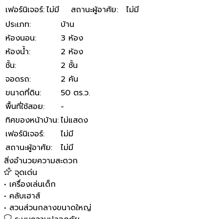
เฟอร์นิเจอร์
:
ไม่มี
สถานะผู้อาศัย
:
ไม่มี
ประเภท
:
บ้าน
ห้องนอน
:
3 ห้อง
ห้องน้ำ
:
2 ห้อง
ชั้น
:
2 ชั้น
จอดรถ
:
2 คัน
ขนาดที่ดิน
:
50 ตร.ว.
พื้นที่ใช้สอย
:
-
ทิศของหน้าบ้าน
:
ไม่แสดง
เฟอร์นิเจอร์
:
ไม่มี
สถานะผู้อาศัย
:
ไม่มี
สิ่งอำนวยความสะดวก
จุดเด่น
•
เครื่องเล่นเด็ก
•
คลับเฮาส์
•
สวนส่วนกลางขนาดใหญ่