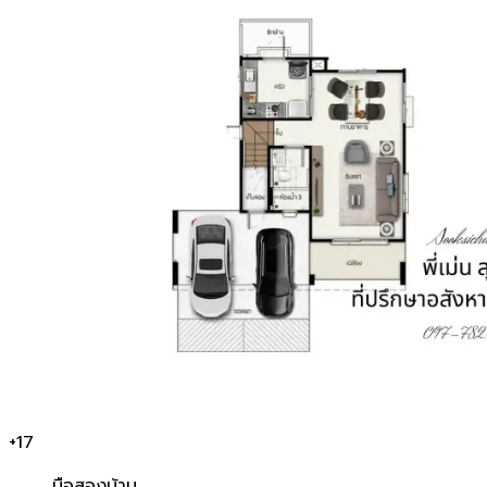
+
17
มือสอง
บ้าน