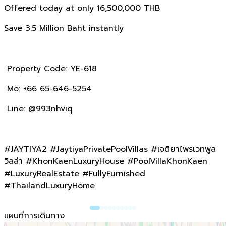
Offered today at only 16,500,000 THB
Save 3.5 Million Baht instantly
Property Code: YE-618
Mo: +66 65-646-5254
Line: @993nhviq
#JAYTIYA2 #JaytiyaPrivatePoolVillas #เจติยาไพรเวทพูล
วิลล่า #KhonKaenLuxuryHouse #PoolVillaKhonKaen
#LuxuryRealEstate #FullyFurnished
#ThailandLuxuryHome
แผนที่การเดินทาง