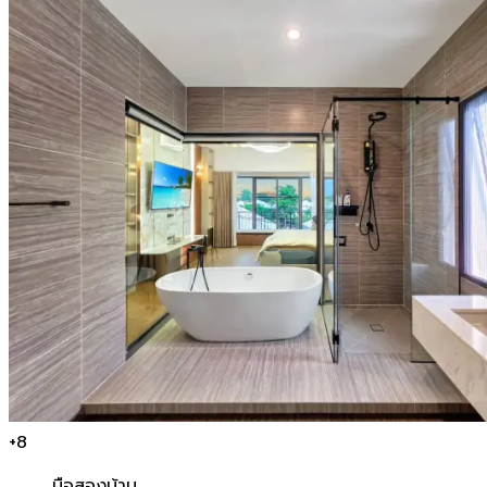
+
8
มือสอง
บ้าน