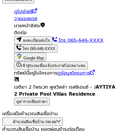
ดูโปรไฟล์
วายเอสเตส
นายหน้าอิสระ
ติดต่อ
โทร
065-646-XXXX
ลงทะเบียนสนใจ
โทร
065-646-XXXX
Google Map
เข้าสู่ระบบเพื่อแจ้งประกาศไม่เหมาะสม
ทรัพย์นี้อยู่ในโครงการ
ดูข้อมูลโครงการ
เจติยา 2 ไพรเวท พูลวิลล่า เรสซิเดนซ์ - J𝗔𝗬𝗧𝗜𝗬𝗔
𝟮 𝗣𝗿𝗶𝘃𝗮𝘁𝗲 𝗣𝗼𝗼𝗹 𝗩𝗶𝗹𝗹𝗮𝘀 𝗥𝗲𝘀𝗶𝗱𝗲𝗻𝗰𝗲
ดูตารางเทียบราคา
เครื่องมือคำนวณสินเชื่อบ้าน
คำนวณสินเชื่อบ้าน กดเลย
คำนวณสินเชื่อบ้าน ยอดผ่อนชำระต่อเดือน