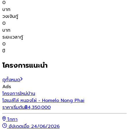
0
บาท
วงเงินกู้
0
บาท
ระยะเวลากู้
0
ปี
โครงการแนะนำ
ดูทั้งหมด
Ads
โครงการใหม่
บ้าน
โ
โฮเมล์โล่ หนองไผ่ - Homelo Nong Phai
เ
ราคาเริ่มต้น
฿
4,350,000
ร
โกทา
อัปเดตเมื่อ 24/06/2026