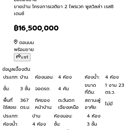
ขายบ้าน โครงการเจติยา 2 ไพร
ขายบ้าน โครงการเจติยา 2 ไพรเวท พูลวิลล่า เรสซิ
เดนซ์
฿16,500,000
ดอนบม
พร้อมขาย
แชร์
ข้อมูลเบื้องต้น
ประเภท
:
บ้าน
ห้องนอน
:
4 ห้อง
ห้องน้ำ
:
4 ห้อง
ขนาด
1 งาน 23
ชั้น
:
3 ชั้น
จอดรถ
:
4 คัน
ที่ดิน
:
ตร.ว.
พื้นที่
367
ทิศของ
ตะวันตก
สถานะผู้
ไม่มี
ใช้สอย
:
ตร.ม.
หน้าบ้าน
:
เฉียงเหนือ
อาศัย
:
ประเภท
:
บ้าน
ห้องนอน
:
4 ห้อง
ห้องน้ำ
:
4 ห้อง
ชั้น
:
3 ชั้น