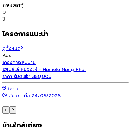
ระยะเวลากู้
0
ปี
โครงการแนะนำ
ดูทั้งหมด
Ads
โครงการใหม่
บ้าน
โ
โฮเมล์โล่ หนองไผ่ - Homelo Nong Phai
เ
ราคาเริ่มต้น
฿
4,350,000
ร
โกทา
อัปเดตเมื่อ 24/06/2026
บ้านใกล้เคียง