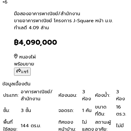
+
6
มือสอง
อาคารพาณิชย์/สำนักงาน
ขายอาคารพาณิชย์ โครงการ J-
ขายอาคารพาณิชย์ โครงการ J-Square หน้า ม.ข.
ทำเลดี 4.09 ล้าน
฿4,090,000
หนองไผ่
พร้อมขาย
แชร์
ข้อมูลเบื้องต้น
อาคารพาณิชย์/
3
3
ประเภท
:
ห้องนอน
:
ห้องน้ำ
:
สำนักงาน
ห้อง
ห้อง
ขนาด
16
ชั้น
:
3 ชั้น
จอดรถ
:
1 คัน
ที่ดิน
:
ตร.ว.
พื้นที่
ทิศของ
ไม่
สถานะผู้
144 ตร.ม.
ไม่มี
ใช้สอย
:
หน้าบ้าน
:
แสดง
อาศัย
: