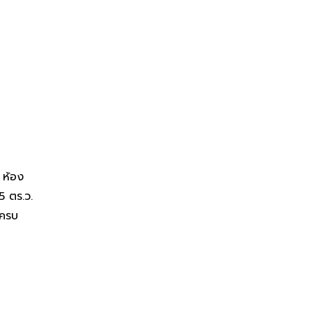
ฤกษ์ กรีนวิว
 ห้อง
5 ตร.ว.
ีครบ