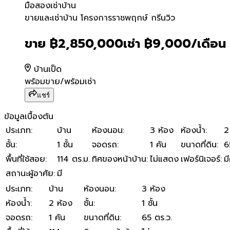
มือสอง
เช่า
บ้าน
ขายและเช่าบ้าน โครงการราชพ
ขายและเช่าบ้าน โครงการราชพฤกษ์ กรีนวิว
ขาย
฿2,850,000
เช่า
฿9,000
/เดือน
บ้านเป็ด
พร้อมขาย/พร้อมเช่า
แชร์
ข้อมูลเบื้องต้น
ประเภท
:
บ้าน
ห้องนอน
:
3 ห้อง
ห้องน้ำ
:
2
ชั้น
:
1 ชั้น
จอดรถ
:
1 คัน
ขนาดที่ดิน
:
6
พื้นที่ใช้สอย
:
114 ตร.ม.
ทิศของหน้าบ้าน
:
ไม่แสดง
เฟอร์นิเจอร์
:
ม
สถานะผู้อาศัย
:
มี
ประเภท
:
บ้าน
ห้องนอน
:
3 ห้อง
ห้องน้ำ
:
2 ห้อง
ชั้น
:
1 ชั้น
จอดรถ
:
1 คัน
ขนาดที่ดิน
:
65 ตร.ว.