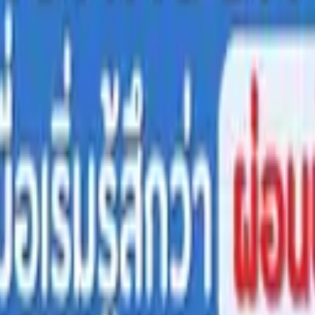
ิมสิริมงคลให้บ้าน
รงการไหนดี? บ้านพร้อมอยู่ ไม่ต้องทำอะไรเพิ่ม
หนดี? แบบบ้านสวย ฟังก์ชั่นครบ อยู่สบายระยะยาว