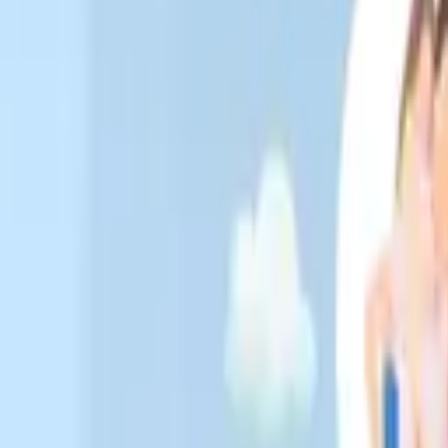
ซื้อโครงการใหม่
ซื้ออสังหาฯ มือสอง
เช่า
รับสร้างบ้าน
รีวิวน่าอยู่
เพิ่มเติม
รวมบทความในจังหวัด
พิษณุโลก
บทความน่าสนใจ
ข่าวสาร
พบกับงานมหกรรมบ้านที่ยิ่งใหญ่ที่สุดในพิษณุโลก "พิษ
ลงทะเบียนรับสิทธิ์ คลิก > ลงทะเบียนรับสิทธิ์ คลิก > ลงทะเบียนร
ดูรายละเอียด เดอะ บาวน์เดอรี วิล คลิก > ดูรายละเอียด แกรนด์
คลิก > ดูรายละเอียด ศุภาลัย 3 โครงการ พิษณุโลก คลิก > ดูร
อัปเดต :
15 กรกฎาคม 2026