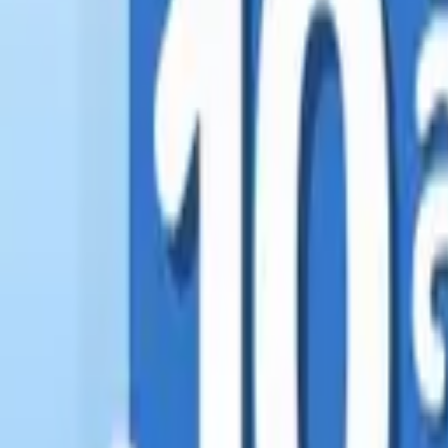
อัปเดต:
9 มิถุนายน 2026
รีวิวบ้าน
แชร์แบบบ้านพิษณุโลกยอดนิยม 2026 พร้อมเทคนิคเลือ
อัปเดต:
18 มิถุนายน 2026
รีวิวบ้าน
แนะนำโครงการบ้านพิษณุโลก แถมโซลาร์เซลล์ อยู่สบ
อัปเดต:
20 มิถุนายน 2026
ข่าวสาร
น่าอยู่สัญจร “งานสัมมนาคนสร้างบ้าน“ วางกลยุทธ์ธุ
อัปเดต:
20 พฤษภาคม 2026
ไลฟ์สไตล์