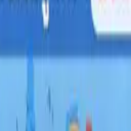
ตอบโจทย์บ้านสำหรับทุกไลฟ์สไตล์
สริมพลังบวก
ิต ตอบโจทย์ทุกไลฟ์สไตล์
นันต์ คอนสตรัคชั่น บ้านสวยถูกฮวงจุ้ย