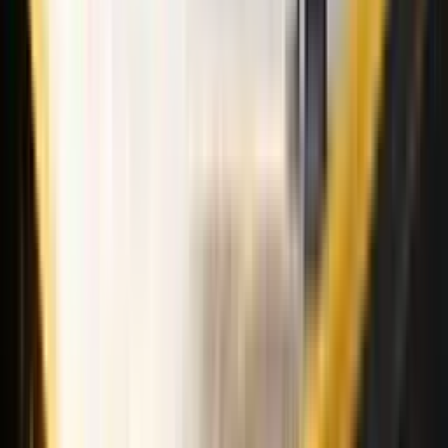
หาบ้านเดี่ยว ทำเลดี อัพเดต 2026
อัปเดต:
29 กรกฎาคม 2026
รีวิวบ้าน
รวม 10 บ้านใกล้เซ็นทรัล พิษณุโลก แนะนำบ้านใหม่
ทำเลดี ล่าสุด
อัปเดต:
29 กรกฎาคม 2026
บทความใกล้เคียง
พิษณุโลก
Home Expo 2026 พิษณุโลก รวมบูธแบรนด์ดัง
ดีลแรง จบ! ครบ! ในงานเดียว ห้ามพลาด!
อัปเดต:
30 กรกฎาคม 2026
กลับมาอีกครั้ง! กับงาน พิษณุโลกน่าอยู่ HOME