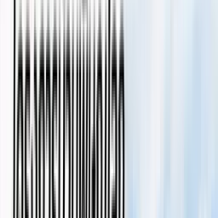
เป็นตัวเลือกที่น่าสนใจมาก ด้วยดีไซน์ Modern & Quiet
Luxury เรียบ เท่ ใช้โทนอบอุ่น ดูทันสมัย ออกแบบตามทิศทางลม
และแสง หันหน้ารับแดดเช้า มีช่องลมรอบบ้าน ทำให้บ้านเย็น
ประหยัดพลังงานทำเลดี ใกล้เมืองแต่สงบ
1. การเลือกใช้วัสดุของโครงการ เดอะ ไพร์ม
พิษณุโลก