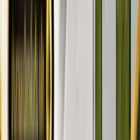
ติดตาม
"
พิษณุโลกน่าอยู่
"
เพื่อไปหาบ้านมือ 1, หาคอนโด, บ้าน
มือ 2, ที่ดินและหาเช่า/ กดหอพักทั่วเมืองพิษณุโลกได้ที่สามารถ
พบได้ที่นี่
เว็บไซต์ :
www.nayoo.co/Phitsanulok
เฟซบุ๊ก :
พิษณุโลกน่าอยู่
Youtube :
Phitsanulok Nayoo
Tiktok :
พิษณุโลกน่าอยู่
โทร : 063-1939253
บทความที่น่าสนใจ
ข่าวสาร