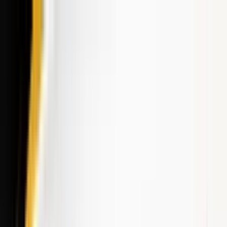
น่า
อยู่
พิษณุโลก
ซื้อโครงการใหม่
ซื้ออสังหาฯ มือสอง
เช่า
รับสร้างบ้าน
รีวิวน่าอยู่
เพิ่มเติม
ลงประกาศฟรี
เข้าสู่ระบบ