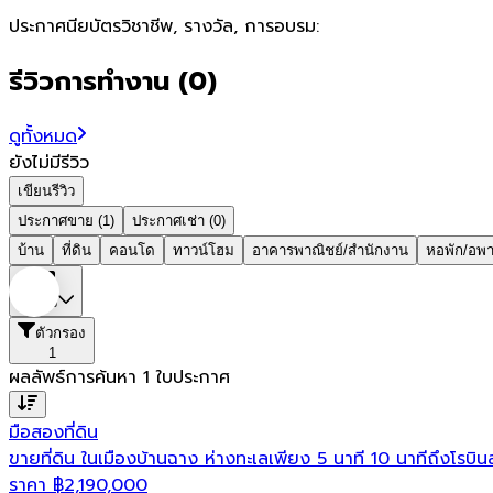
ประกาศนียบัตรวิชาชีพ, รางวัล, การอบรม:
รีวิวการทำงาน
(
0
)
ดูทั้งหมด
ยังไม่มีรีวิว
เขียนรีวิว
ประกาศขาย (1)
ประกาศเช่า (0)
บ้าน
ที่ดิน
คอนโด
ทาวน์โฮม
อาคารพาณิชย์/สำนักงาน
หอพัก/อพา
ระยอง
ตัวกรอง
1
ผลลัพธ์การค้นหา
1
ใบประกาศ
มือสอง
ที่ดิน
ขายที่ดิน ในเมืองบ้านฉาง ห่างทะเลเพียง 5 นาที 10 นาทีถึงโรบิน
ราคา
฿
2,190,000