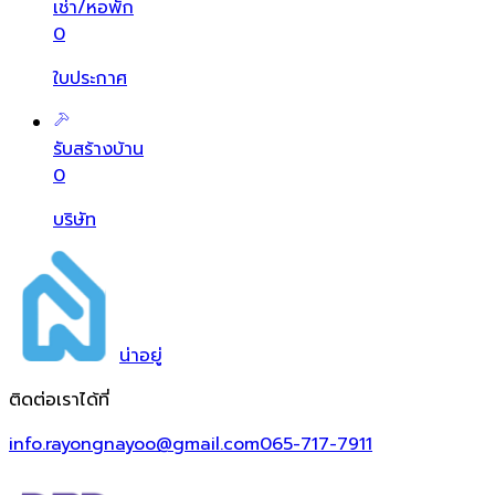
เช่า/หอพัก
0
ใบประกาศ
รับสร้างบ้าน
0
บริษัท
น่า
อยู่
ติดต่อเราได้ที่
info.rayongnayoo@gmail.com
065-717-7911