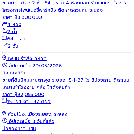
ขายบ้านเดี่ยว 2 ชั้น 64 ตร.วา 4 ห้องนอน รีโนเวทใหม่ทั้งหลัง
โครงการไพน์เนอรี่พาร์คบีช ติดหาดสวนสน ระยอง
ราคา
฿
3,300,000
4 ห้อง
2 น้ำ
64 ตร.ว.
2 ชั้น
เพ-แม่รำพึง-กะเฉด
อัปเดตเมื่อ 20/05/2026
มือสอง
ที่ดิน
ขายที่ดินนิคมมาบตาพุด ระยอง 15-1-37 ไร่ สีม่วงลาย ติดถนน
เหมาะทำโรงงาน คลัง โกดังสินค้า
ราคา
฿
92,055,000
15 ไร่ 1 งาน 37 ตร.ว.
ห้วยโป่ง, เมืองระยอง, ระยอง
อัปเดตเมื่อ 3 วันที่แล้ว
มือสอง
ทาวน์โฮม