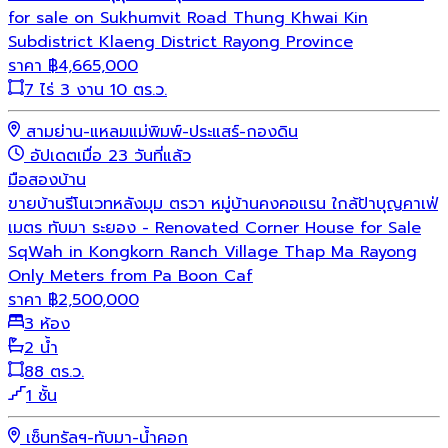
for sale on Sukhumvit Road Thung Khwai Kin
Subdistrict Klaeng District Rayong Province
ราคา
฿
4,665,000
7 ไร่ 3 งาน 10 ตร.ว.
สามย่าน-แหลมแม่พิมพ์-ประแสร์-กองดิน
อัปเดตเมื่อ 23 วันที่แล้ว
มือสอง
บ้าน
ขายบ้านรีโนเวทหลังมุม ตรวา หมู่บ้านคงคอแรน ใกล้ป้าบุญคาเฟ่
เมตร ทับมา ระยอง - Renovated Corner House for Sale
SqWah in Kongkorn Ranch Village Thap Ma Rayong
Only Meters from Pa Boon Caf
ราคา
฿
2,500,000
3 ห้อง
2 น้ำ
88 ตร.ว.
1 ชั้น
เซ็นทรัลฯ-ทับมา-น้ำคอก