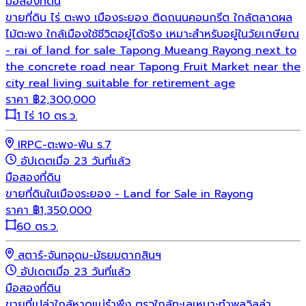
มือสอง
ที่ดิน
ขายที่ดิน ไร่ ตะพง เมืองระยอง ติดถนนคอนกรีต ใกล้ตลาดผล
ไม้ตะพง ใกล้เมืองใช้ชีวิตอยู่ได้จริง เหมาะสำหรับอยู่ในวัยเกษียณ
- rai of land for sale Tapong Mueang Rayong next to
the concrete road near Tapong Fruit Market near the
city real living suitable for retirement age
ราคา
฿
2,300,000
1 ไร่ 10 ตร.ว.
IRPC-ตะพง-พัน ร.7
อัปเดตเมื่อ 23 วันที่แล้ว
มือสอง
ที่ดิน
ขายที่ดินในเมืองระยอง - Land for Sale in Rayong
ราคา
฿
1,350,000
60 ตร.ว.
สตาร์-จันทอุดม-มัธยมตากสินฯ
อัปเดตเมื่อ 23 วันที่แล้ว
มือสอง
ที่ดิน
ขายที่เปล่าใกล้หาดแม่รำพึง ตรวใกล้ทะเลเหมาะทำพูลวิลล่า