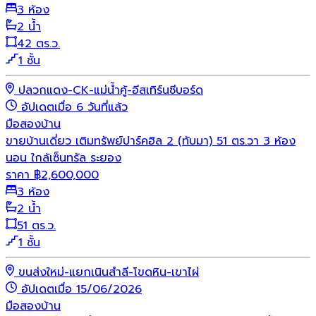
3 ห้อง
2 น้ำ
42 ตร.ว.
1 ชั้น
ปลวกแดง-CK-แม่น้ำคู้-อีสเทิร์นซีบอร์ด
อัปเดตเมื่อ 6 วันที่แล้ว
มือสอง
บ้าน
ขายบ้านเดี่ยว เติมทรัพย์ปาร์คฮิล 2 (ทับมา) 51 ตร.วา 3 ห้อง
นอน ใกล้เซ็นทรัล ระยอง
ราคา
฿
2,600,000
3 ห้อง
2 น้ำ
51 ตร.ว.
1 ชั้น
ขนส่งใหม่-แยกเนินสำลี-โขดหิน-เขาไผ่
อัปเดตเมื่อ 15/06/2026
มือสอง
บ้าน