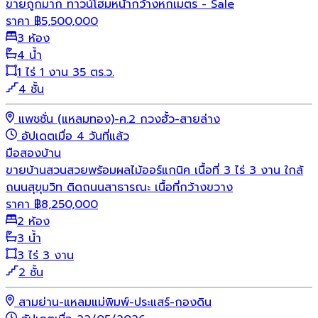
ขายถูกมาก ทาวน์โฮมหน้ากว้างหกเมตร - Sale
ราคา
฿
5,500,000
3 ห้อง
4 น้ำ
1 ไร่ 1 งาน 35 ตร.ว.
4 ชั้น
แพชชั่น (แหลมทอง)-ค.2 กวงฮั้ว-สายล่าง
อัปเดตเมื่อ 4 วันที่แล้ว
มือสอง
บ้าน
ขายบ้านสวนสวยพร้อมผลไม้ออร์แกนิค เนื้อที่ 3 ไร่ 3 งาน ใกล้
ถนนสุขุมวิท ติดถนนสาธารณะ เนื้อที่กว้างขวาง
ราคา
฿
8,250,000
2 ห้อง
3 น้ำ
3 ไร่ 3 งาน
2 ชั้น
สามย่าน-แหลมแม่พิมพ์-ประแสร์-กองดิน