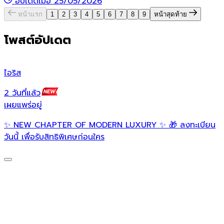
อัปเดตเมื่อ 25/05/2026
หน้าแรก
1
2
3
4
5
6
7
8
9
หน้าสุดท้าย
โพสต์อัปเดต
ไอริส
เ
2 วันที่แล้ว
2
เผยแพร่อยู่
เ
✨ NEW CHAPTER OF MODERN LUXURY ✨ 🎁 ลงทะเบียน

วันนี้ เพื่อรับสิทธิพิเศษก่อนใคร
S