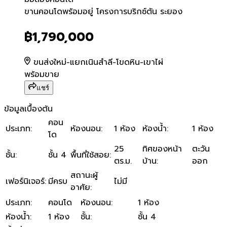
ขานคอนโดพร้อมอยู่ โครงการ
ขานคอนโดพร้อมอยู่ โครงการบริกซ์ตัน ระยอง
฿1,790,000
ขนส่งใหม่-แยกเนินสำลี-โขดหิน-เขาไผ่
พร้อมขาย
แชร์
ข้อมูลเบื้องต้น
คอน
ประเภท
:
ห้องนอน
:
1 ห้อง
ห้องน้ำ
:
1 ห้อง
โด
25
ทิศของหน้า
ตะวัน
ชั้น
:
ชั้น 4
พื้นที่ใช้สอย
:
ตร.ม.
บ้าน
:
ออก
สถานะผู้
เฟอร์นิเจอร์
:
มีครบ
ไม่มี
อาศัย
:
ประเภท
:
คอนโด
ห้องนอน
:
1 ห้อง
ห้องน้ำ
:
1 ห้อง
ชั้น
:
ชั้น 4