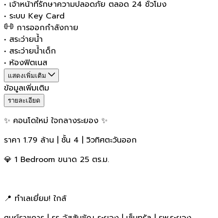
•
เจ้าหน้าที่รักษาความปลอดภัย ตลอด 24 ชั่วโมง
•
ระบบ Key Card
การออกกำลังกาย
•
สระว่ายน้ำ
•
สระว่ายน้ำเด็ก
•
ห้องฟิตเนส
แสดงเพิ่มเติม
ข้อมูลเพิ่มเติม
รายละเอียด
✨ คอนโดใหม่ ใจกลางระยอง ✨
ราคา 1.79 ล้าน | ชั้น 4 | วิวทิศตะวันออก
💎 1 Bedroom ขนาด 25 ตร.ม.
📍 ทำเลเยี่ยม! ใกล้
ศูนย์ราชการ | รร อัสสัมชัญ ระยอง | เซ็นทรัล | รพ.ระยอง