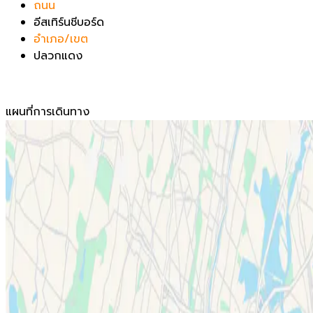
ถนน
อีสเทิร์นชีบอร์ด
อำเภอ/เขต
ปลวกแดง
แผนที่การเดินทาง