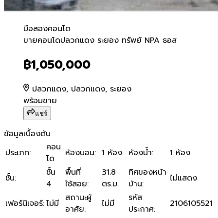
มือสอง
คอนโด
ขายคอนโดปลวกแดง ระยอง ท
ขายคอนโดปลวกแดง ระยอง ทรัพย์ NPA ธอส
฿1,050,000
ปลวกแดง, ปลวกแดง, ระยอง
พร้อมขาย
แชร์
ข้อมูลเบื้องต้น
คอน
ประเภท
:
ห้องนอน
:
1 ห้อง
ห้องน้ำ
:
1 ห้อง
โด
ชั้น
พื้นที่
31.8
ทิศของหน้า
ชั้น
:
ไม่แสดง
4
ใช้สอย
:
ตร.ม.
บ้าน
:
สถานะผู้
รหัส
เฟอร์นิเจอร์
:
ไม่มี
ไม่มี
2106105521
อาศัย
:
ประกาศ
: