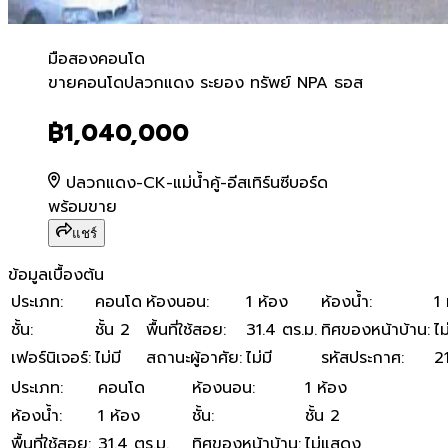
มือสอง
คอนโด
ขายคอนโดปลวกแดง ระยอง ท
ขายคอนโดปลวกแดง ระยอง ทรัพย์ NPA ธอส
฿1,040,000
ปลวกแดง-CK-แม่น้ำคู้-อีสเทิร์นซีบอร์ด
พร้อมขาย
แชร์
ข้อมูลเบื้องต้น
ประเภท
:
คอนโด
ห้องนอน
:
1 ห้อง
ห้องน้ำ
:
1 
ชั้น
:
ชั้น 2
พื้นที่ใช้สอย
:
31.4 ตร.ม.
ทิศของหน้าบ้าน
:
ไ
เฟอร์นิเจอร์
:
ไม่มี
สถานะผู้อาศัย
:
ไม่มี
รหัสประกาศ
:
2
ประเภท
:
คอนโด
ห้องนอน
:
1 ห้อง
ห้องน้ำ
:
1 ห้อง
ชั้น
:
ชั้น 2
พื้นที่ใช้สอย
:
31.4 ตร.ม.
ทิศของหน้าบ้าน
:
ไม่แสดง