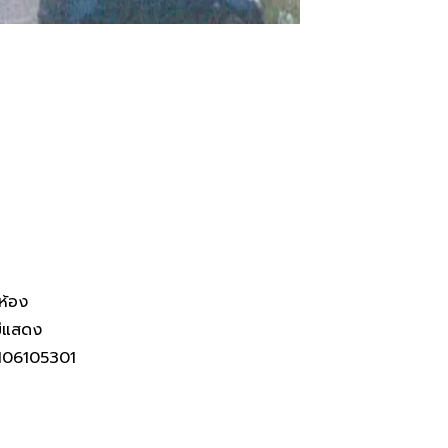
รัพย์ NPA ธอส
ห้อง
ม่แสดง
106105301