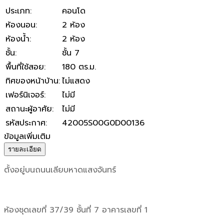
ประเภท
:
คอนโด
ห้องนอน
:
2 ห้อง
ห้องน้ำ
:
2 ห้อง
ชั้น
:
ชั้น 7
พื้นที่ใช้สอย
:
180 ตร.ม.
ทิศของหน้าบ้าน
:
ไม่แสดง
เฟอร์นิเจอร์
:
ไม่มี
สถานะผู้อาศัย
:
ไม่มี
รหัสประกาศ
:
42005S00G0D00136
ข้อมูลเพิ่มเติม
รายละเอียด
ตั้งอยู่บนถนนเลียบหาดแสงจันทร์
ห้องชุดเลขที่ 37/39 ชั้นที่ 7 อาคารเลขที่ 1