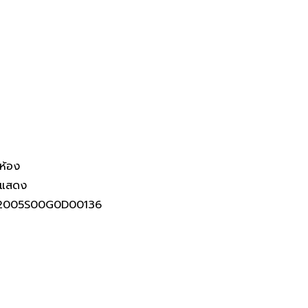
์ NPA ไทยพาณิชย์
ห้อง
่แสดง
2005S00G0D00136