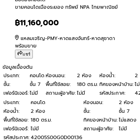
ขายคอนโดเมืองระยอง ทรัพย
ขายคอนโดเมืองระยอง ทรัพย์ NPA ไทยพาณิชย์
฿11,160,000
แหลมเจริญ-PMY-หาดแสงจันทร์-หาดสุชาดา
พร้อมขาย
แชร์
ข้อมูลเบื้องต้น
ประเภท
:
คอนโด
ห้องนอน
:
2 ห้อง
ห้องน้ำ
:
2 
ชั้น
:
ชั้น 7
พื้นที่ใช้สอย
:
180 ตร.ม.
ทิศของหน้าบ้าน
:
ไม
เฟอร์นิเจอร์
:
ไม่มี
สถานะผู้อาศัย
:
ไม่มี
รหัสประกาศ
:
4
ประเภท
:
คอนโด
ห้องนอน
:
2 ห้อง
ห้องน้ำ
:
2 ห้อง
ชั้น
:
ชั้น 7
พื้นที่ใช้สอย
:
180 ตร.ม.
ทิศของหน้าบ้าน
:
ไม่แสดง
เฟอร์นิเจอร์
:
ไม่มี
สถานะผู้อาศัย
:
ไม่มี
รหัสประกาศ
:
42005S00G0D00136