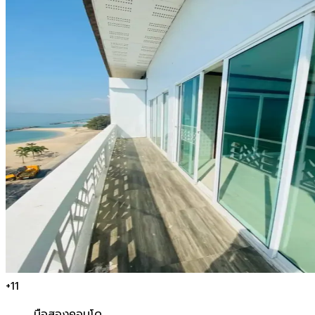
+
11
มือสอง
คอนโด