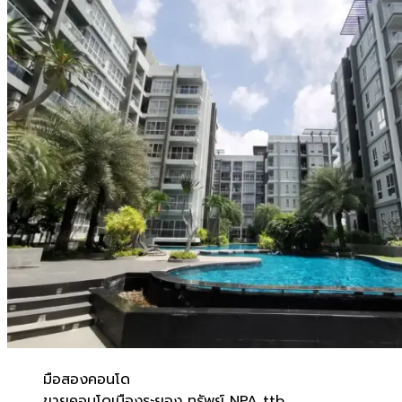
มือสอง
คอนโด
ขายคอนโดเมืองระยอง ทรัพย์ NPA ttb