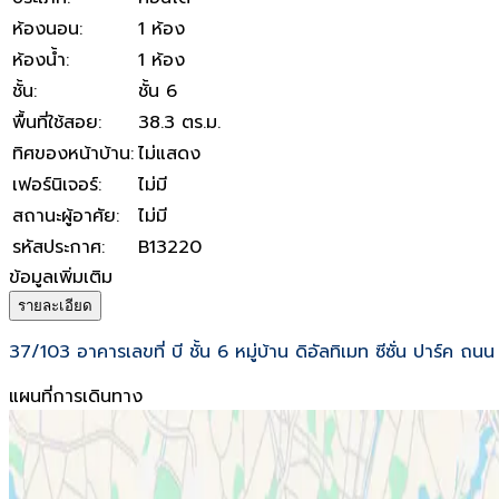
ห้องนอน
:
1 ห้อง
ห้องน้ำ
:
1 ห้อง
ชั้น
:
ชั้น 6
พื้นที่ใช้สอย
:
38.3 ตร.ม.
ทิศของหน้าบ้าน
:
ไม่แสดง
เฟอร์นิเจอร์
:
ไม่มี
สถานะผู้อาศัย
:
ไม่มี
รหัสประกาศ
:
B13220
ข้อมูลเพิ่มเติม
รายละเอียด
37/103 อาคารเลขที่ บี ชั้น 6 หมู่บ้าน ดิอัลทิเมท ซีซั่น ปาร์ค 
แผนที่การเดินทาง