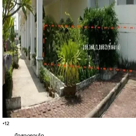
+
12
มือสอง
คอนโด