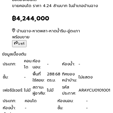
ขายคอนโด ราคา 4.24 ล้านบา
ขายคอนโด ราคา 4.24 ล้านบาท ในอำเภอบ้านฉาง
฿4,244,000
บ้านฉาง-หาดพลา-หาดน้ำริน-อู่ตะเภา
พร้อมขาย
แชร์
ข้อมูลเบื้องต้น
คอน
ห้อง
ประเภท
:
-
ห้องน้ำ
:
-
โด
นอน
:
พื้นที่
288.68
ทิศของ
ชั้น
:
-
ไม่แสดง
ใช้สอย
:
ตร.ม.
หน้าบ้าน
:
สถานะ
รหัส
เฟอร์นิเจอร์
:
ไม่มี
ไม่มี
ARAYCU0101001
ผู้อาศัย
:
ประกาศ
:
ประเภท
:
คอนโด
ห้องนอน
:
-
ห้องน้ำ
:
-
ชั้น
:
-