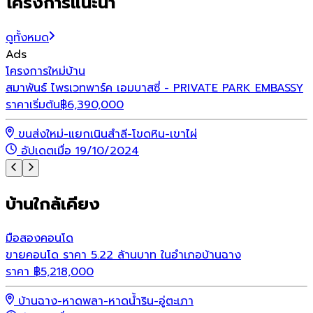
โครงการแนะนำ
ดูทั้งหมด
Ads
โ
โครงการใหม่
บ้าน
โ
สมาพันธ์ ไพรเวทพาร์ค เอมบาสซี่ - PRIVATE PARK EMBASSY
ร
ราคาเริ่มต้น
฿
6,390,000
ขนส่งใหม่-แยกเนินสำลี-โขดหิน-เขาไผ่
อัปเดตเมื่อ 19/10/2024
บ้านใกล้เคียง
มือสอง
คอนโด
ขายคอนโด ราคา 5.22 ล้านบาท ในอำเภอบ้านฉาง
ราคา
฿
5,218,000
บ้านฉาง-หาดพลา-หาดน้ำริน-อู่ตะเภา