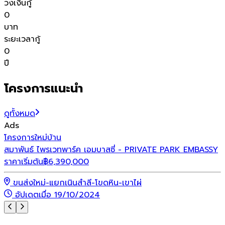
วงเงินกู้
0
บาท
ระยะเวลากู้
0
ปี
โครงการแนะนำ
ดูทั้งหมด
Ads
โ
โครงการใหม่
บ้าน
ไ
สมาพันธ์ ไพรเวทพาร์ค เอมบาสซี่ - PRIVATE PARK EMBASSY
ร
ราคาเริ่มต้น
฿
6,390,000
ขนส่งใหม่-แยกเนินสำลี-โขดหิน-เขาไผ่
อัปเดตเมื่อ 19/10/2024