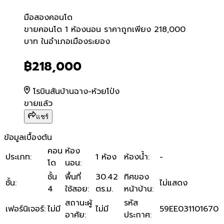
มือสอง
คอนโด
ขายคอนโด 1 ห้องนอน ราคาถ
ขายคอนโด 1 ห้องนอน ราคาถูกเพียง 218,000
บาท ในอำเภอเมืองระยอง
฿218,000
โรบินสันบ้านฉาง-ห้วยโป่ง
ขายแล้ว
แชร์
ข้อมูลเบื้องต้น
คอน
ห้อง
ประเภท
:
1 ห้อง
ห้องน้ำ
:
-
โด
นอน
:
ชั้น
พื้นที่
30.42
ทิศของ
ชั้น
:
ไม่แสดง
4
ใช้สอย
:
ตร.ม.
หน้าบ้าน
:
สถานะผู้
รหัส
เฟอร์นิเจอร์
:
ไม่มี
ไม่มี
59EE031101670
อาศัย
:
ประกาศ
: