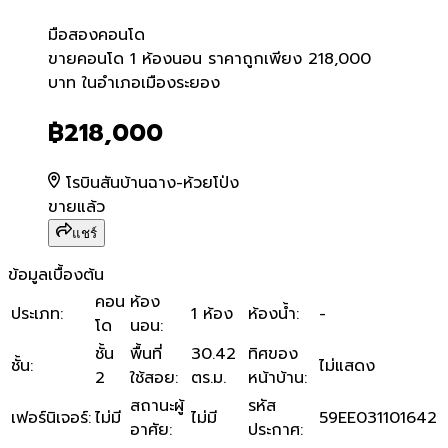
มือสอง
คอนโด
ขายคอนโด 1 ห้องนอน ราคาถ
ขายคอนโด 1 ห้องนอน ราคาถูกเพียง 218,000
บาท ในอำเภอเมืองระยอง
฿218,000
โรบินสันบ้านฉาง-ห้วยโป่ง
ขายแล้ว
แชร์
ข้อมูลเบื้องต้น
คอน
ห้อง
ประเภท
:
1 ห้อง
ห้องน้ำ
:
-
โด
นอน
:
ชั้น
พื้นที่
30.42
ทิศของ
ชั้น
:
ไม่แสดง
2
ใช้สอย
:
ตร.ม.
หน้าบ้าน
:
สถานะผู้
รหัส
เฟอร์นิเจอร์
:
ไม่มี
ไม่มี
59EE031101642
อาศัย
:
ประกาศ
: