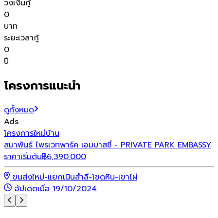
วงเงินกู้
0
บาท
ระยะเวลากู้
0
ปี
โครงการแนะนำ
ดูทั้งหมด
Ads
โ
โครงการใหม่
บ้าน
ว
สมาพันธ์ ไพรเวทพาร์ค เอมบาสซี่ - PRIVATE PARK EMBASSY
ร
ราคาเริ่มต้น
฿
6,390,000
ขนส่งใหม่-แยกเนินสำลี-โขดหิน-เขาไผ่
อัปเดตเมื่อ 19/10/2024