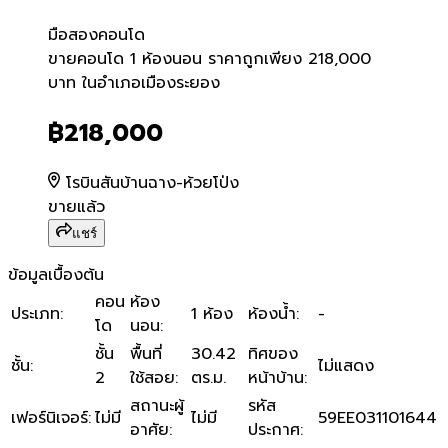
มือสอง
คอนโด
ขายคอนโด 1 ห้องนอน ราคาถ
ขายคอนโด 1 ห้องนอน ราคาถูกเพียง 218,000
บาท ในอำเภอเมืองระยอง
฿218,000
โรบินสันบ้านฉาง-ห้วยโป่ง
ขายแล้ว
แชร์
ข้อมูลเบื้องต้น
คอน
ห้อง
ประเภท
:
1 ห้อง
ห้องน้ำ
:
-
โด
นอน
:
ชั้น
พื้นที่
30.42
ทิศของ
ชั้น
:
ไม่แสดง
2
ใช้สอย
:
ตร.ม.
หน้าบ้าน
:
สถานะผู้
รหัส
เฟอร์นิเจอร์
:
ไม่มี
ไม่มี
59EE031101644
อาศัย
:
ประกาศ
: