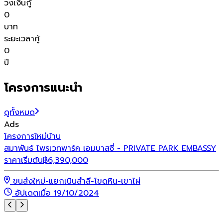
วงเงินกู้
0
บาท
ระยะเวลากู้
0
ปี
โครงการแนะนำ
ดูทั้งหมด
Ads
โ
โครงการใหม่
บ้าน
ไ
สมาพันธ์ ไพรเวทพาร์ค เอมบาสซี่ - PRIVATE PARK EMBASSY
ร
ราคาเริ่มต้น
฿
6,390,000
ขนส่งใหม่-แยกเนินสำลี-โขดหิน-เขาไผ่
อัปเดตเมื่อ 19/10/2024