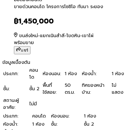
ขายด่วนคอนโด โครงการโซซิโ
ขายด่วนคอนโด โครงการโซซิโอ ทับมา ระยอง
฿1,450,000
ขนส่งใหม่-แยกเนินสำลี-โขดหิน-เขาไผ่
พร้อมขาย
แชร์
ข้อมูลเบื้องต้น
คอน
ประเภท
:
ห้องนอน
:
1 ห้อง
ห้องน้ำ
:
1 ห้อง
โด
พื้นที่
50
ทิศของหน้า
ไม่
ชั้น
:
ชั้น 2
ใช้สอย
:
ตร.ม.
บ้าน
:
แสดง
สถานะผู้
ไม่มี
อาศัย
:
ประเภท
:
คอนโด
ห้องนอน
:
1 ห้อง
ห้องน้ำ
:
1 ห้อง
ชั้น
:
ชั้น 2