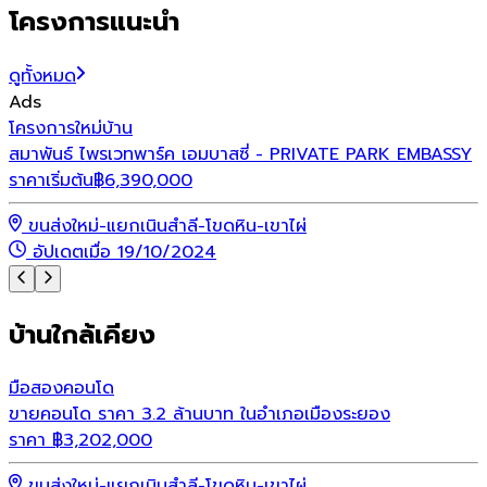
โครงการแนะนำ
ดูทั้งหมด
Ads
โ
โครงการใหม่
บ้าน
ว
สมาพันธ์ ไพรเวทพาร์ค เอมบาสซี่ - PRIVATE PARK EMBASSY
ร
ราคาเริ่มต้น
฿
6,390,000
ขนส่งใหม่-แยกเนินสำลี-โขดหิน-เขาไผ่
อัปเดตเมื่อ 19/10/2024
บ้านใกล้เคียง
มือสอง
คอนโด
ขายคอนโด ราคา 3.2 ล้านบาท ในอำเภอเมืองระยอง
ราคา
฿
3,202,000
ขนส่งใหม่-แยกเนินสำลี-โขดหิน-เขาไผ่