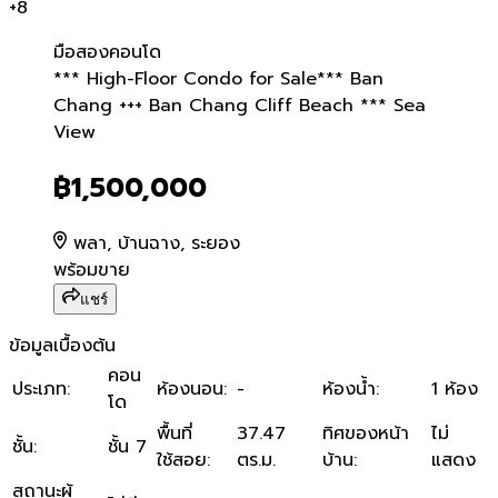
+
8
มือสอง
คอนโด
*** High-Floor Condo for
*** High-Floor Condo for Sale*** Ban
Chang +++ Ban Chang Cliff Beach *** Sea
View
฿1,500,000
พลา, บ้านฉาง, ระยอง
พร้อมขาย
แชร์
ข้อมูลเบื้องต้น
คอน
ประเภท
:
ห้องนอน
:
-
ห้องน้ำ
:
1 ห้อง
โด
พื้นที่
37.47
ทิศของหน้า
ไม่
ชั้น
:
ชั้น 7
ใช้สอย
:
ตร.ม.
บ้าน
:
แสดง
สถานะผู้