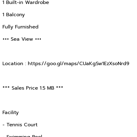
1 Built-in Wardrobe
1 Balcony
Fully Furnished
+++ Sea View +++
Location : https://goo.gl/maps/CUaKgSw1EzXsoNrd9
*** Sales Price 1.5 MB ***
Facility
- Tennis Court
- Swimming Pool