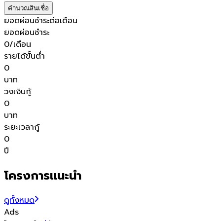
คำนวณสินเชื่อ
ยอดผ่อนชำระต่อเดือน
ยอดผ่อนชำระ
0
/เดือน
รายได้ขั้นต่ำ
0
บาท
วงเงินกู้
0
บาท
ระยะเวลากู้
0
ปี
โครงการแนะนำ
ดูทั้งหมด
Ads
โ