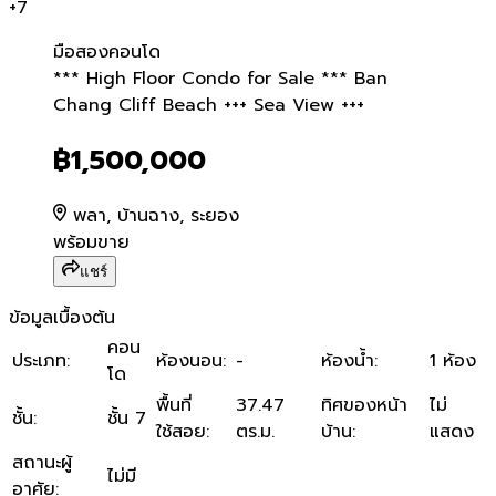
+
7
มือสอง
คอนโด
*** High Floor Condo for 
*** High Floor Condo for Sale *** Ban
Chang Cliff Beach +++ Sea View +++
฿1,500,000
พลา, บ้านฉาง, ระยอง
พร้อมขาย
แชร์
ข้อมูลเบื้องต้น
คอน
ประเภท
:
ห้องนอน
:
-
ห้องน้ำ
:
1 ห้อง
โด
พื้นที่
37.47
ทิศของหน้า
ไม่
ชั้น
:
ชั้น 7
ใช้สอย
:
ตร.ม.
บ้าน
:
แสดง
สถานะผู้
ไม่มี
อาศัย
: