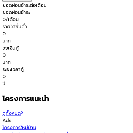
ยอดผ่อนชำระต่อเดือน
ยอดผ่อนชำระ
0
/เดือน
รายได้ขั้นต่ำ
0
บาท
วงเงินกู้
0
บาท
ระยะเวลากู้
0
ปี
โครงการแนะนำ
ดูทั้งหมด
Ads
โ
โครงการใหม่
บ้าน
ไ