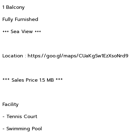
1 Balcony
Fully Furnished
+++ Sea View +++
Location : https://goo.gl/maps/CUaKgSw1EzXsoNrd9
*** Sales Price 1.5 MB ***
Facility
- Tennis Court
- Swimming Pool