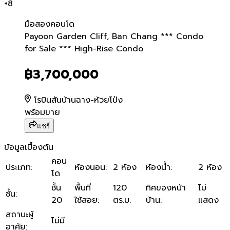
+
8
มือสอง
คอนโด
Payoon Garden Cliff, Ban
Payoon Garden Cliff, Ban Chang *** Condo
for Sale *** High-Rise Condo
฿3,700,000
โรบินสันบ้านฉาง-ห้วยโป่ง
พร้อมขาย
แชร์
ข้อมูลเบื้องต้น
คอน
ประเภท
:
ห้องนอน
:
2 ห้อง
ห้องน้ำ
:
2 ห้อง
โด
ชั้น
พื้นที่
120
ทิศของหน้า
ไม่
ชั้น
:
20
ใช้สอย
:
ตร.ม.
บ้าน
:
แสดง
สถานะผู้
ไม่มี
อาศัย
: