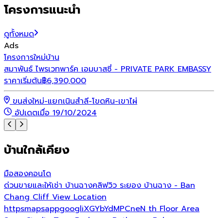
โครงการแนะนำ
ดูทั้งหมด
Ads
โ
โครงการใหม่
บ้าน
ว
สมาพันธ์ ไพรเวทพาร์ค เอมบาสซี่ - PRIVATE PARK EMBASSY
ร
ราคาเริ่มต้น
฿
6,390,000
ขนส่งใหม่-แยกเนินสำลี-โขดหิน-เขาไผ่
อัปเดตเมื่อ 19/10/2024
บ้านใกล้เคียง
มือสอง
คอนโด
ด่วนขายและให้เช่า บ้านฉางคลิฟวิว ระยอง บ้านฉาง - Ban
Chang Cliff View Location
httpsmapsappgoogliXGYbYdMPCneN th Floor Area