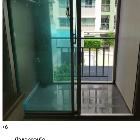
+
6
มือสอง
คอนโด