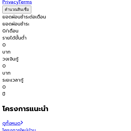
Privacy
Terms
คำนวณสินเชื่อ
ยอดผ่อนชำระต่อเดือน
ยอดผ่อนชำระ
0
/เดือน
รายได้ขั้นต่ำ
0
บาท
วงเงินกู้
0
บาท
ระยะเวลากู้
0
ปี
โครงการแนะนำ
ดูทั้งหมด
โครงการใหม่
บ้าน
โ