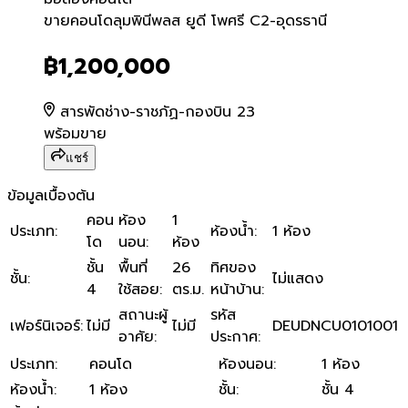
ขายคอนโดลุมพินีพลส ยูดี โพ
ขายคอนโดลุมพินีพลส ยูดี โพศรี C2-อุดรธานี
฿1,200,000
สารพัดช่าง-ราชภัฏ-กองบิน 23
พร้อมขาย
แชร์
ข้อมูลเบื้องต้น
คอน
ห้อง
1
ประเภท
:
ห้องน้ำ
:
1 ห้อง
โด
นอน
:
ห้อง
ชั้น
พื้นที่
26
ทิศของ
ชั้น
:
ไม่แสดง
4
ใช้สอย
:
ตร.ม.
หน้าบ้าน
:
สถานะผู้
รหัส
เฟอร์นิเจอร์
:
ไม่มี
ไม่มี
DEUDNCU0101001
อาศัย
:
ประกาศ
:
ประเภท
:
คอนโด
ห้องนอน
:
1 ห้อง
ห้องน้ำ
:
1 ห้อง
ชั้น
:
ชั้น 4