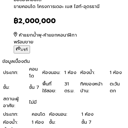
ขายคอนโด โครงการเดอะ เบส 
ขายคอนโด โครงการเดอะ เบส ไฮท์-อุดรธานี
฿2,000,000
ห้าแยกน้ำพุ-ห้าแยกหอนาฬิกา
พร้อมขาย
แชร์
ข้อมูลเบื้องต้น
คอน
ประเภท
:
ห้องนอน
:
1 ห้อง
ห้องน้ำ
:
1 ห้อง
โด
พื้นที่
31
ทิศของหน้า
ตะวัน
ชั้น
:
ชั้น 7
ใช้สอย
:
ตร.ม.
บ้าน
:
ตก
สถานะผู้
ไม่มี
อาศัย
:
ประเภท
:
คอนโด
ห้องนอน
:
1 ห้อง
ห้องน้ำ
:
1 ห้อง
ชั้น
:
ชั้น 7