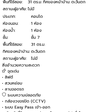
พื้นที่ใช้สอย
:
31 ตร.ม.
ทิศของหน้าบ้าน
:
ตะวันตก
สถานะผู้อาศัย
:
ไม่มี
ประเภท
:
คอนโด
ห้องนอน
:
1 ห้อง
ห้องน้ำ
:
1 ห้อง
ชั้น
:
ชั้น 7
พื้นที่ใช้สอย
:
31 ตร.ม.
ทิศของหน้าบ้าน
:
ตะวันตก
สถานะผู้อาศัย
:
ไม่มี
สิ่งอำนวยความสะดวก
จุดเด่น
•
ลิฟต์
•
สวนหย่อม
•
ลานจอดรถ
ระบบความปลอดภัย
•
กล้องวงจรปิด (CCTV)
•
ระบบ Easy Pass เข้า-ออก