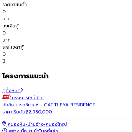
รายได้ขั้นต่ำ
0
บาท
วงเงินกู้
0
บาท
ระยะเวลากู้
0
ปี
โครงการแนะนำ
ดูทั้งหมด
โครงการใหม่
บ้าน
โ
คัทลียา เรสซิเดนซ์ - CATTLEYA RESIDENCE
ราคาเริ่มต้น
฿
2,950,000
ร
หนองหิน-บ้านช้าง-หนองใหญ่
สร้างเมื่อ 11 ชั่วโมงที่แล้ว