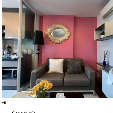
+
6
มือสอง
คอนโด