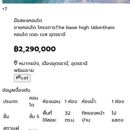
+
7
มือสอง
คอนโด
ขายคอนโด โครงการThe base
ขายคอนโด โครงการThe base high Udonthani
คอนโด เดอะ เบส อุดรธานี
฿2,290,000
หมากแข้ง, เมืองอุดรธานี, อุดรธานี
พร้อมขาย
แชร์
ข้อมูลเบื้องต้น
คอน
ประเภท
:
ห้องนอน
:
1 ห้อง
ห้องน้ำ
:
1 ห้อง
โด
พื้นที่
32
ทิศของหน้า
ไม่
ชั้น
:
ชั้น 5
ใช้สอย
:
ตร.ม.
บ้าน
:
แสดง
สถานะผู้