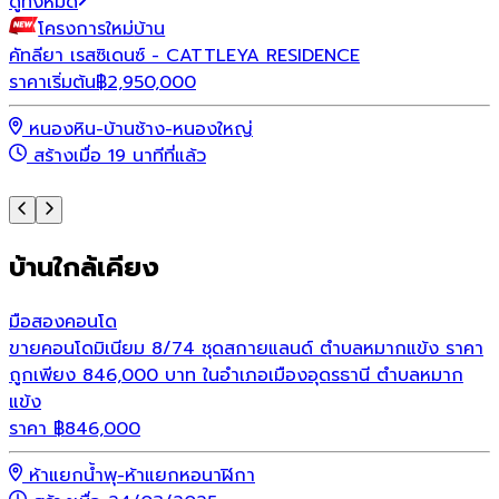
ดูทั้งหมด
โครงการใหม่
บ้าน
โ
คัทลียา เรสซิเดนซ์ - CATTLEYA RESIDENCE
ราคาเริ่มต้น
฿
2,950,000
ร
หนองหิน-บ้านช้าง-หนองใหญ่
สร้างเมื่อ 19 นาทีที่แล้ว
บ้านใกล้เคียง
มือสอง
คอนโด
ขายคอนโดมิเนียม 8/74 ชุดสกายแลนด์ ตำบลหมากแข้ง ราคา
ถูกเพียง 846,000 บาท ในอำเภอเมืองอุดรธานี ตำบลหมาก
แข้ง
ราคา
฿
846,000
ห้าแยกน้ำพุ-ห้าแยกหอนาฬิกา