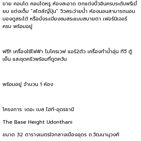
ขาย คอนโด คอนโดหรู ห้องสะอาด ตกแต่งบิ้วอินครบระดับพรีเมี่
ยม แต่งเต็ม “สไตล์ญี่ปุ่น” วิวสระว่ายน้ำ ห้องนอนสามารถนอน
มองดูสระได้ หรือนั่งระเบียงชมสระแบบสบายตา เฟอร์นิเจอร์
ครบ พร้อมอยู่
ฟรี!! เครื่องใช้ไฟฟ้า ไมโครเวฟ แอร์2ตัว เครื่องทำน้ำอุ่น ทีวี ตู้
เย็น และชุดครัวพร้อมที่ดูดควัน
พร้อมอยู่ จำนวน 1 ห้อง
โครงการ: เดอะ เบส ไฮท์-อุดรธานี
The Base Height Udonthani
ขนาด 32 ตารางเมตรใจกลางเมืองอุดร ถ.วัฒนานุวงศ์