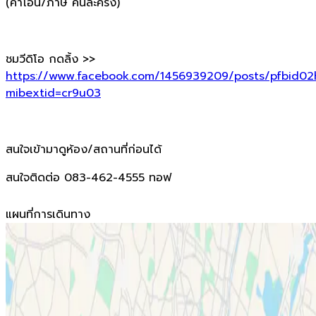
(ค่าโอน/ภาษี คนละครึ่ง)
ชมวีดิโอ กดลิ้ง >>
https://www.facebook.com/1456939209/posts/pfbid
mibextid=cr9u03
สนใจเข้ามาดูห้อง/สถานที่ก่อนได้
สนใจติดต่อ 083-462-4555 ทอฟ
แผนที่การเดินทาง