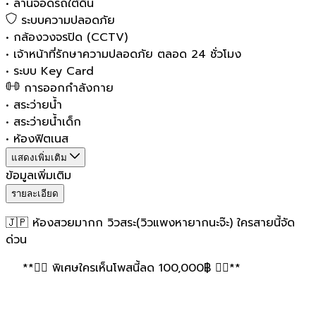
•
ลานจอดรถใต้ดิน
ระบบความปลอดภัย
•
กล้องวงจรปิด (CCTV)
•
เจ้าหน้าที่รักษาความปลอดภัย ตลอด 24 ชั่วโมง
•
ระบบ Key Card
การออกกำลังกาย
•
สระว่ายน้ำ
•
สระว่ายน้ำเด็ก
•
ห้องฟิตเนส
แสดงเพิ่มเติม
ข้อมูลเพิ่มเติม
รายละเอียด
🇯🇵 ห้องสวยมากก วิวสระ(วิวแพงหายากนะจ๊ะ) ใครสายนี้จัด
ด่วน
**❤️‍🔥 พิเศษใครเห็นโพสนี้ลด 100,000฿ ❤️‍🔥**