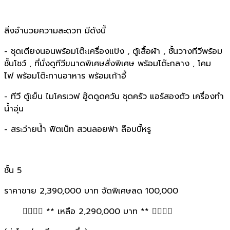
สิ่งอำนวยความสะดวก มีดังนี้
- ชุดเตียงนอนพร้อมโต๊ะเครื่องแป้ง , ตู้เสื้อผ้า , ชั้นวางทีวีพร้อม
ชั้นโชว์ , ที่นั่งดูทีวีขนาดพิเศษสั่งพิเศษ พร้อมโต๊ะกลาง , โคม
ไฟ พร้อมโต๊ะทานอาหาร พร้อมเก้าอี้
- ทีวี ตู้เย็น ไมโครเวฟ ฮู๊ดดูดควัน ชุดครัว แอร์สองตัว เครื่องทำ
น้ำอุ่น
- สระว่ายน้ำ ฟิตเน็ท สวนลอยฟ้า ล๊อบบี้หรู
ชั้น 5
ราคาขาย 2,390,000 บาท จัดพิเศษลด 100,000
❤️‍🔥❤️‍🔥 ** เหลือ 2,290,000 บาท ** ❤️‍🔥❤️‍🔥