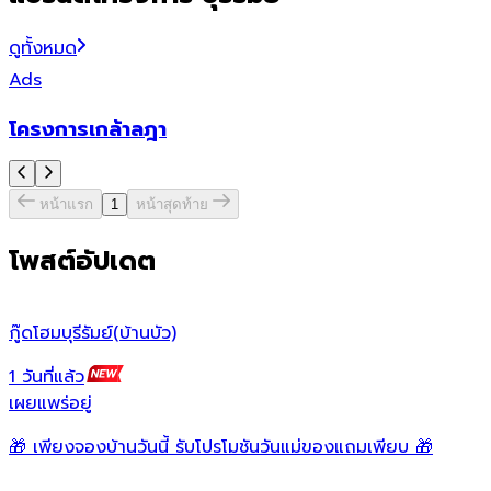
ดูทั้งหมด
Ads
โครงการเกล้าลฎา
พ
หน้าแรก
1
หน้าสุดท้าย
โพสต์อัปเดต
กู๊ดโฮมบุรีรัมย์(บ้านบัว)
โ
1 วันที่แล้ว
2
เผยแพร่อยู่
เ
🎁 เพียงจองบ้านวันนี้ รับโปรโมชันวันแม่ของแถมเพียบ 🎁
บ
ส