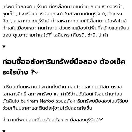
ทรัพย์มือสองในบุรีรัมย์ มีให้เลือกมากในย่าน สนามช้างอารีน่า,
ชุมเห็ด, โรงเรียนมารีย์อนุสรณ์ ใกล้ สนามบินบุรีรัมย์, วัดทรง
ศิลา, ศาลากลางบุรีรัมย์ ทำเลหลากหลายให้เลือกตามไลฟ์สไตล์
ทำเลในเมืองเหมาะคนทำงาน ส่วนชานเมืองได้พื้นที่กว้างและเงียบ
สงบ ดูแยกตามทำเลได้ที่ เฉลิมพระเกียรติ, ชำนิ, ปะคำ
ก่อนซื้ออสังหาริมทรัพย์มือสอง ต้องเช็ค
อะไรบ้าง ?
เปรียบเทียบหลายประเภททั้งบ้าน คอนโด และทาวน์โฮม ตรวจ
เอกสารสิทธิ์ สภาพทรัพย์ และค่าใช้จ่ายวันโอนให้รอบด้านก่อน
ตัดสินใจ buriram NaYoo รวมอสังหาริมทรัพย์มือสองในบุรีรัมย์
ช่วยเทียบราคาและติดต่อผู้ขายได้ปลอดภัยขึ้น
คำถามที่พบบ่อยเกี่ยวกับอสังหาฯ มือสองบุรีรัมย์