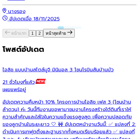
นางรอง
อัปเดตเมื่อ 18/11/2025
หน้าแรก
1
2
หน้าสุดท้าย
โพสต์อัปเดต
ไอลิช แบบบ้านสไตล์มูจิ มินิมอล 3 โซนโรบินสันบ้านบัว
ก
21 ชั่วโมงที่แล้ว
3
เผยแพร่อยู่
เ
อัปเดตความคืบหน้า 10% โครงการบ้านไอลิช เฟส 3 (โซนบ้าน

ลำดวน) ค่ะ วันนี้ทีมงานขอพามาชมงานโครงสร้างใต้ดินที่เราให้
ความสำคัญและใส่ใจในความแข็งแรงสูงสุด เพื่อความปลอดภัย
ของลูกบ้านในระยะยาว 🤍 🚧 อัปเดตหน้างานวันนี้: ✅ แปลงที่ 2:
ดำเนินการเทฟุตติ้งและฐานรากทั้งหมดเรียบร้อยแล้ว ✅ แปลงที่