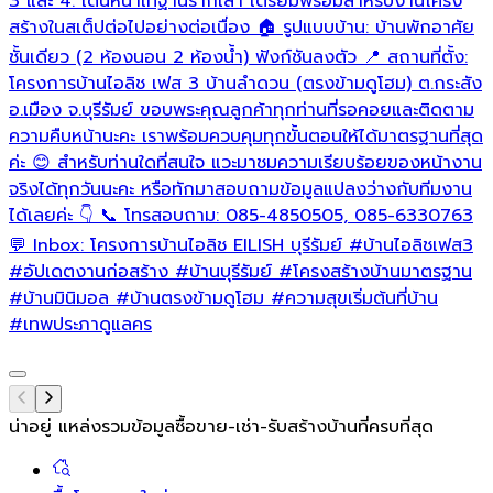
3 และ 4: เดินหน้าเทฐานรากเสา เตรียมพร้อมสำหรับงานโครง
สร้างในสเต็ปต่อไปอย่างต่อเนื่อง 🏠 รูปแบบบ้าน: บ้านพักอาศัย
ชั้นเดียว (2 ห้องนอน 2 ห้องน้ำ) ฟังก์ชันลงตัว 📍 สถานที่ตั้ง:
โครงการบ้านไอลิช เฟส 3 บ้านลำดวน (ตรงข้ามดูโฮม) ต.กระสัง
อ.เมือง จ.บุรีรัมย์ ขอบพระคุณลูกค้าทุกท่านที่รอคอยและติดตาม
ความคืบหน้านะคะ เราพร้อมควบคุมทุกขั้นตอนให้ได้มาตรฐานที่สุด
ค่ะ 😊 สำหรับท่านใดที่สนใจ แวะมาชมความเรียบร้อยของหน้างาน
จริงได้ทุกวันนะคะ หรือทักมาสอบถามข้อมูลแปลงว่างกับทีมงาน
ได้เลยค่ะ 👇 📞 โทรสอบถาม: 085-4850505, 085-6330763
💬 Inbox: โครงการบ้านไอลิช EILISH บุรีรัมย์
#บ้านไอลิชเฟส3
#อัปเดตงานก่อสร้าง
#บ้านบุรีรัมย์
#โครงสร้างบ้านมาตรฐาน
#บ้านมินิมอล
#บ้านตรงข้ามดูโฮม
#ความสุขเริ่มต้นที่บ้าน
#เทพประภาดูแลคร
น่าอยู่ แหล่งรวมข้อมูล
ซื้อขาย-เช่า-รับสร้างบ้านที่ครบที่สุด