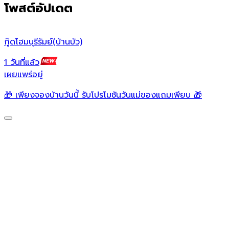
โพสต์อัปเดต
กู๊ดโฮมบุรีรัมย์(บ้านบัว)
โ
1 วันที่แล้ว
2
เผยแพร่อยู่
เ
🎁 เพียงจองบ้านวันนี้ รับโปรโมชันวันแม่ของแถมเพียบ 🎁
บ
ส
ฟ
ฟ
0
2
