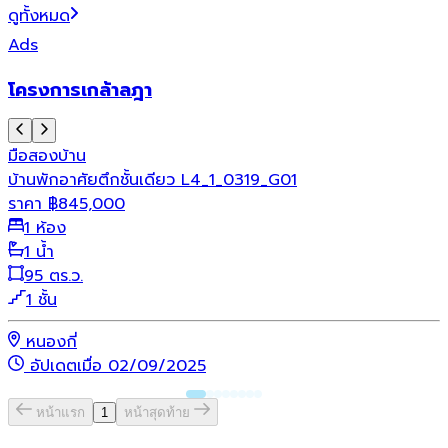
ดูทั้งหมด
Ads
โครงการเกล้าลฎา
บ
มือสอง
บ้าน
บ้านพักอาศัยตึกชั้นเดียว L4_1_0319_G01
ราคา
฿
845,000
1 ห้อง
1 น้ำ
95 ตร.ว.
1 ชั้น
หนองกี่
อัปเดตเมื่อ 02/09/2025
หน้าแรก
1
หน้าสุดท้าย