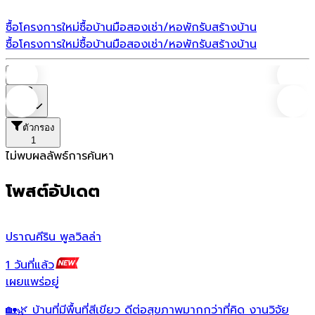
ซื้อโครงการใหม่
ซื้อบ้านมือสอง
เช่า/หอพัก
รับสร้างบ้าน
ซื้อโครงการใหม่
ซื้อบ้านมือสอง
เช่า/หอพัก
รับสร้างบ้าน
บ้าน
ราคา
ตัวกรอง
1
ไม่พบผลลัพธ์การค้นหา
โพสต์อัปเดต
ปราณคีริน พูลวิลล่า
ป
1 วันที่แล้ว
1
เผยแพร่อยู่
เ
🏡🌿 บ้านที่มีพื้นที่สีเขียว ดีต่อสุขภาพมากกว่าที่คิด งานวิจัย
ท