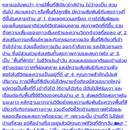
หลายฉบับพบว่า การมีพื้นที่สีเขียวใกล้บ้าน ไม่ว่าจะเป็น สวน
ม
ต้นไม้ สนามหญ้า หรือพื้นที่ปลูกพืช มีความสัมพันธ์กับสุขภาวะที่
เ
ดีขึ้นในหลายด้าน 🌿 1. ช่วยลดความเครียด การได้สัมผัสและ
อ
มองเห็นธรรมชาติช่วยให้จิตใจผ่อนคลาย สุขภาพจิตที่ดีขึ้น รวม

ถึงความเสี่ยงของภาวะซึมเศร้าและความวิตกกังวลที่ลดลง 🌿 2.
ส่งเสริมการเคลื่อนไหวและกิจกรรมกลางแจ้ง พื้นที่สีเขียวที่เข้า
ถึงได้ง่าย ช่วยเอื้อต่อการเดิน ออกกำลังกาย และใช้เวลานอก
บ้าน ซึ่งมีส่วนช่วยส่งเสริมทั้งสุขภาพกายและสุขภาพใจ 🌿 3.
เป็น “พื้นที่พักใจ” ในชีวิตประจำวัน สวนและธรรมชาติรอบบ้านช่วย
สร้างบรรยากาศที่ผ่อนคลาย และมีความสัมพันธ์กับความพึง
พอใจในชีวิตและความเป็นอยู่ที่ดี 🌿 4. คุณภาพสำคัญไม่แพ้
ปริมาณ การมีพื้นที่สีเขียวไม่ได้หมายถึงต้องมีสวนขนาดใหญ่
แต่ควรเป็นพื้นที่ที่ เข้าถึงได้ ใช้งานได้จริง มีต้นไม้ให้ร่มเงา และ
เชื่อมต่อกับพื้นที่ใช้ชีวิตของคนในบ้าน 🌿 5. ส่งผลดีต่อสุขภาพใน
ระยะยาว หลักฐานจากงานวิจัยยังพบความสัมพันธ์ระหว่างพื้นที่สี
เขียวกับกิจกรรมทางกาย รวมถึงตัวชี้วัดด้านสุขภาพหัวใจและ
หลอดเลือดและสุขภาพโดยรวม 🌱 เพราะฉะนั้น บ้านที่ดี ไม่ใช่แค่
บ้านที่สวย แต่คือบ้านที่เราอยู่แล้วมีคุณภาพชีวิตที่ดีทุกวัน 🏡🌿 “