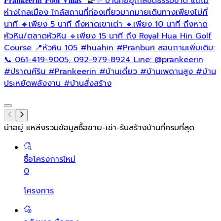
𝐏𝐫𝐚𝐧𝐤𝐞𝐞𝐫𝐢𝐧 𝐏𝐨𝐨𝐥 𝐕𝐢𝐥𝐥𝐚𝐬 ”🌈✨ บ้านที่อยู่ใกล้ชิดธรรมชาติ แต่ไม่
ห่างไกลเมือง ใกล้สถานที่ท่องเที่ยวมากมายเดินทางเพียงไม่กี่
นาที 🔹เพียง 5 นาที ถึงหาดเขาเต่า 🔹เพียง 10 นาที ถึงหาด
หัวหิน/ตลาดหัวหิน 🔹เพียง 15 นาที ถึง Royal Hua Hin Golf
Course 📍หัวหิน 105
#huahin
#Pranburi
สอบถามเพิ่มเติม:
📞 061-419-9005, 092-979-8924 Line: @prankeerin
#ปราณคีริน
#Prankeerin
#บ้านเดี่ยว
#บ้านเพดานสูง
#บ้าน
ประหยัดพลังงาน
#บ้านสั่งสร้าง
น่าอยู่ แหล่งรวมข้อมูล
ซื้อขาย-เช่า-รับสร้างบ้านที่ครบที่สุด
ซื้อโครงการใหม่
0
โครงการ