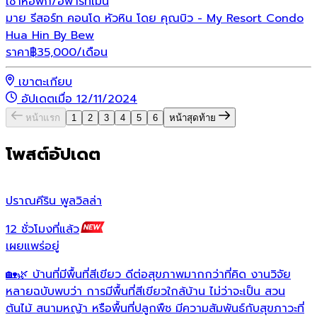
เช่า
หอพัก/อพาร์ทเม้น
มาย รีสอร์ท คอนโด หัวหิน โดย คุณบิว - My Resort Condo
Hua Hin By Bew
ราคา
฿
35,000
/เดือน
เขาตะเกียบ
อัปเดตเมื่อ 12/11/2024
หน้าแรก
1
2
3
4
5
6
หน้าสุดท้าย
โพสต์อัปเดต
ปราณคีริน พูลวิลล่า
ป
12 ชั่วโมงที่แล้ว
1
เผยแพร่อยู่
เ
🏡🌿 บ้านที่มีพื้นที่สีเขียว ดีต่อสุขภาพมากกว่าที่คิด งานวิจัย
ท
หลายฉบับพบว่า การมีพื้นที่สีเขียวใกล้บ้าน ไม่ว่าจะเป็น สวน
ม
ต้นไม้ สนามหญ้า หรือพื้นที่ปลูกพืช มีความสัมพันธ์กับสุขภาวะที่
เ