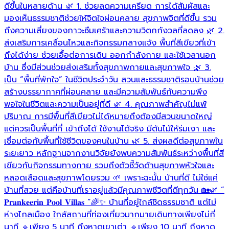
ดีขึ้นในหลายด้าน 🌿 1. ช่วยลดความเครียด การได้สัมผัสและ
อ
มองเห็นธรรมชาติช่วยให้จิตใจผ่อนคลาย สุขภาพจิตที่ดีขึ้น รวม

ถึงความเสี่ยงของภาวะซึมเศร้าและความวิตกกังวลที่ลดลง 🌿 2.
ส่งเสริมการเคลื่อนไหวและกิจกรรมกลางแจ้ง พื้นที่สีเขียวที่เข้า
ถึงได้ง่าย ช่วยเอื้อต่อการเดิน ออกกำลังกาย และใช้เวลานอก
บ้าน ซึ่งมีส่วนช่วยส่งเสริมทั้งสุขภาพกายและสุขภาพใจ 🌿 3.
เป็น “พื้นที่พักใจ” ในชีวิตประจำวัน สวนและธรรมชาติรอบบ้านช่วย
สร้างบรรยากาศที่ผ่อนคลาย และมีความสัมพันธ์กับความพึง
พอใจในชีวิตและความเป็นอยู่ที่ดี 🌿 4. คุณภาพสำคัญไม่แพ้
ปริมาณ การมีพื้นที่สีเขียวไม่ได้หมายถึงต้องมีสวนขนาดใหญ่
แต่ควรเป็นพื้นที่ที่ เข้าถึงได้ ใช้งานได้จริง มีต้นไม้ให้ร่มเงา และ
เชื่อมต่อกับพื้นที่ใช้ชีวิตของคนในบ้าน 🌿 5. ส่งผลดีต่อสุขภาพใน
ระยะยาว หลักฐานจากงานวิจัยยังพบความสัมพันธ์ระหว่างพื้นที่สี
เขียวกับกิจกรรมทางกาย รวมถึงตัวชี้วัดด้านสุขภาพหัวใจและ
หลอดเลือดและสุขภาพโดยรวม 🌱 เพราะฉะนั้น บ้านที่ดี ไม่ใช่แค่
บ้านที่สวย แต่คือบ้านที่เราอยู่แล้วมีคุณภาพชีวิตที่ดีทุกวัน 🏡🌿 “
𝐏𝐫𝐚𝐧𝐤𝐞𝐞𝐫𝐢𝐧 𝐏𝐨𝐨𝐥 𝐕𝐢𝐥𝐥𝐚𝐬 ”🌈✨ บ้านที่อยู่ใกล้ชิดธรรมชาติ แต่ไม่
ห่างไกลเมือง ใกล้สถานที่ท่องเที่ยวมากมายเดินทางเพียงไม่กี่
นาที 🔹เพียง 5 นาที ถึงหาดเขาเต่า 🔹เพียง 10 นาที ถึงหาด