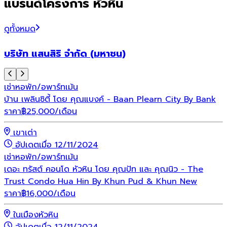
แบรนด์โครงการ หัวหิน
ดูทั้งหมด
บริษัท แสนสิริ จำกัด (มหาชน)
เช่า
หอพัก/อพาร์ทเม้น
บ้าน เพลินซิตี้ โดย คุณแบงค์ - Baan Plearn City By Bank
ราคา
฿
25,000
/เดือน
เขาเต่า
อัปเดตเมื่อ 12/11/2024
เช่า
หอพัก/อพาร์ทเม้น
เดอะ ทรัสต์ คอนโด หัวหิน โดย คุณปัท และ คุณนิว - The
Trust Condo Hua Hin By Khun Pud & Khun New
ราคา
฿
16,000
/เดือน
ในเมืองหัวหิน