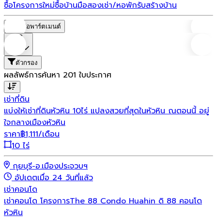
ซื้อโครงการใหม่
ซื้อบ้านมือสอง
เช่า/หอพัก
รับสร้างบ้าน
หอพัก/อพาร์ตเมนต์
ราคา
ตัวกรอง
ผลลัพธ์การค้นหา
201
ใบประกาศ
เช่า
ที่ดิน
แบ่งให้เช่าที่ดินหัวหิน 10ไร่ แปลงสวยที่สุดในหัวหิน ณตอนนี้ อยู่
ใจกลางเมืองหัวหิน
ราคา
฿
1,111
/เดือน
10 ไร่
กุยบุรี-อ.เมืองประจวบฯ
อัปเดตเมื่อ 24 วันที่แล้ว
เช่า
คอนโด
เช่าคอนโด โครงการThe 88 Condo Huahin ดิ 88 คอนโด
หัวหิน