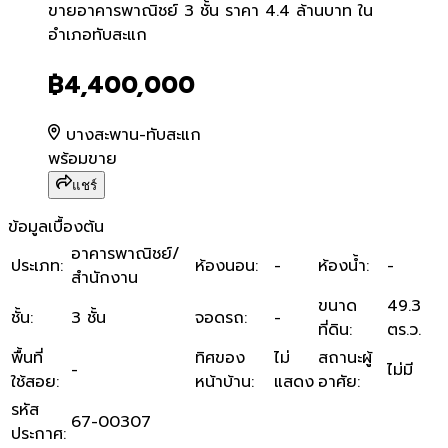
ขายอาคารพาณิชย์ 3 ชั้น ราค
ขายอาคารพาณิชย์ 3 ชั้น ราคา 4.4 ล้านบาท ใน
อำเภอทับสะแก
฿4,400,000
บางสะพาน-ทับสะแก
พร้อมขาย
แชร์
ข้อมูลเบื้องต้น
อาคารพาณิชย์/
ประเภท
:
ห้องนอน
:
-
ห้องน้ำ
:
-
สำนักงาน
ขนาด
49.3
ชั้น
:
3 ชั้น
จอดรถ
:
-
ที่ดิน
:
ตร.ว.
พื้นที่
ทิศของ
ไม่
สถานะผู้
-
ไม่มี
ใช้สอย
:
หน้าบ้าน
:
แสดง
อาศัย
:
รหัส
67-00307
ประกาศ
: