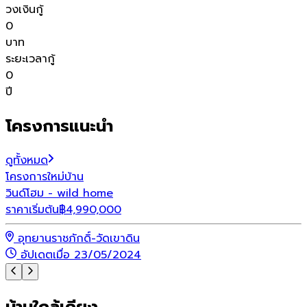
วงเงินกู้
0
บาท
ระยะเวลากู้
0
ปี
โครงการแนะนำ
ดูทั้งหมด
โครงการใหม่
บ้าน
โ
วินด์โฮม - wild home
ว
ราคาเริ่มต้น
฿
4,990,000
ร
อุทยานราชภักดิ์-วัดเขาดิน
อัปเดตเมื่อ 23/05/2024
บ้านใกล้เคียง