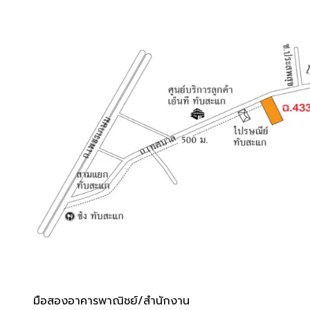
มือสอง
อาคารพาณิชย์/สำนักงาน