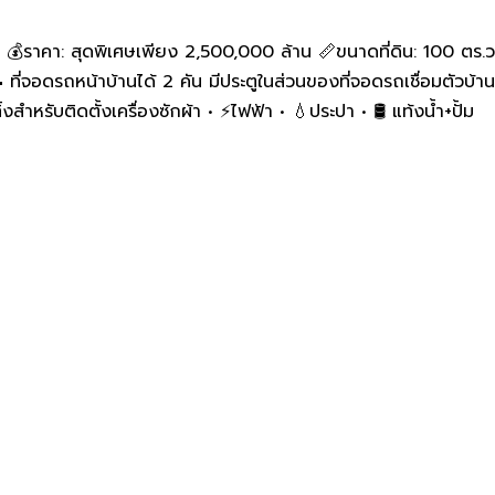
ร 💰ราคา: สุดพิเศษเพียง 2,500,000 ล้าน 📏ขนาดที่ดิน: 100 ตร.
 ที่จอดรถหน้าบ้านได้ 2 คัน มีประตูในส่วนของที่จอดรถเชื่อมตัวบ้าน
งสำหรับติดตั้งเครื่องซักผ้า • ⚡️ไฟฟ้า • 💧ประปา • 🛢️ แท้งน้ำ+ปั้ม