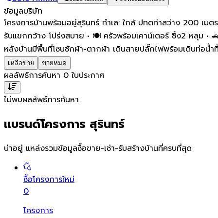
ข้อมูลบริษัท
โครงการบ้านพร้อมอยู่สุรินทร์ ทำเล: ใกล้ ปทตท่าสว่าง 200 เมต
รับแขกกว้าง โปร่งสบาย • 🍽 ครัวพร้อมเคาน์เตอร์ ซิ้ง2 หลุม • 🚗
หลังบ้านมีพื้นที่โซนซักผ้า-ตากผ้า เดินสายปลั๊กไฟพร้อมเดินท่อน้ำทิ้
เหลือขาย
ขายหมด
ผลลัพธ์การค้นหา
0
ใบประกาศ
ไม่พบผลลัพธ์การค้นหา
แบรนด์โครงการ สุรินทร์
น่าอยู่ แหล่งรวมข้อมูล
ซื้อขาย-เช่า-รับสร้างบ้านที่ครบที่สุด
ซื้อโครงการใหม่
0
โครงการ