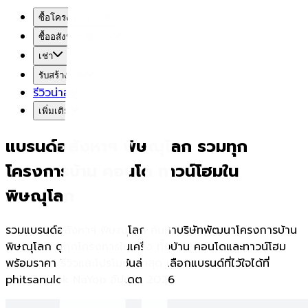
ซื้อโครงการใหม่
ซื้ออสังหาฯ มือสอง
เช่า
รับสร้างบ้าน
รีวิวน่าอยู่
เพิ่มเติม
แบรนด์อสังหาฯ พิษณุโลก รวมทุก
โครงการบ้าน คอนโด ทาวน์โฮมใน
พิษณุโลก
รวมแบรนด์อสังหาฯ พิษณุโลก ค้นหาบริษัทพัฒนาโครงการบ้าน
พิษณุโลก ดูทุกโครงการในเครือ ทั้งบ้าน คอนโดและทาวน์โฮม
พร้อมราคา รีวิวและโปรโมชันล่าสุด เลือกแบรนด์ที่ไว้ใจได้ที่
phitsanulok NaYoo อัปเดต 2026
พิษณุโลกน่าอยู่ Home Expo 2026